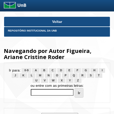
Skip
Voltar
navigation
REPOSITÓRIO INSTITUCIONAL DA UNB
Navegando por Autor Figueira,
Ariane Cristine Roder
Ir para:
0-9
A
B
C
D
E
F
G
H
I
J
K
L
M
N
O
P
Q
R
S
T
U
V
W
X
Y
Z
ou entre com as primeiras letras: