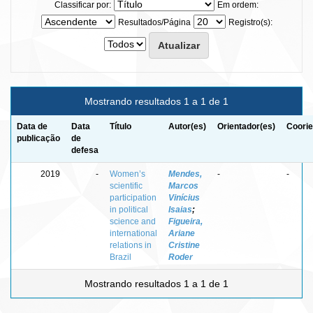
Classificar por:
Em ordem:
Resultados/Página
Registro(s):
Mostrando resultados 1 a 1 de 1
Data de
Data
Título
Autor(es)
Orientador(es)
Coorie
publicação
de
defesa
2019
-
Women’s
Mendes,
-
-
scientific
Marcos
participation
Vinícius
in political
Isaias
;
science and
Figueira,
international
Ariane
relations in
Cristine
Brazil
Roder
Mostrando resultados 1 a 1 de 1