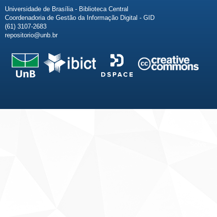
Universidade de Brasília - Biblioteca Central
Coordenadoria de Gestão da Informação Digital - GID
(61) 3107-2683
repositorio@unb.br
Fale conosco
Sobre