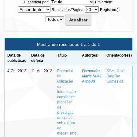
Classificar por:
Em ordem:
Resultados/Página
Registro(s):
Mostrando resultados 1 a 1 de 1
Data de
Data de
Título
Autor(es)
Orientador(es)
publicação
defesa
4-Out-2012
11-Mai-2012
Potencial
Fernandes,
Silva, José
de
Maria Sueli
Dionísio
utilização
Arnoud
Gomes da
da
informação
contábil no
processo
de
prestação
de contas
sob a ótica
do
mecanismo