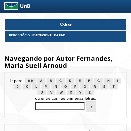
Skip
Voltar
navigation
REPOSITÓRIO INSTITUCIONAL DA UNB
Navegando por Autor Fernandes,
Maria Sueli Arnoud
Ir para:
0-9
A
B
C
D
E
F
G
H
I
J
K
L
M
N
O
P
Q
R
S
T
U
V
W
X
Y
Z
ou entre com as primeiras letras: