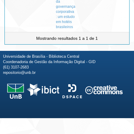
da
governança
corporativa
: um estudo
em hotéis
brasileiros
Mostrando resultados 1 a 1 de 1
Universidade de Brasília - Biblioteca Central
Coordenadoria de Gestão da Informação Digital - GID
(61) 3107-2683
repositorio@unb.br
Fale conosco