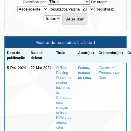
Classificar por:
Em ordem:
Resultados/Página
Registro(s):
Mostrando resultados 1 a 1 de 1
Data de
Data de
Título
Autor(es)
Orientador(es)
C
publicação
defesa
5-Dez-2024
22-Mar-2024
O Role
Felinto,
Cavalcanti,
-
Playing
Isabela
Eduardo Luiz
Game no
de Lima
Dias
ensino
inclusivo
de
Ciências :
uma
relação
entre o
RPG e os
alunos
com