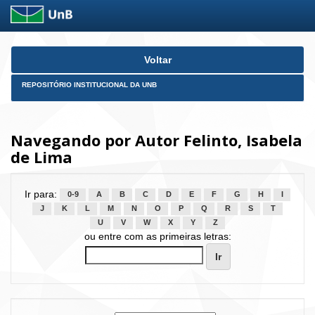
Skip
Voltar
navigation
REPOSITÓRIO INSTITUCIONAL DA UNB
Navegando por Autor Felinto, Isabela
de Lima
Ir para:
0-9
A
B
C
D
E
F
G
H
I
J
K
L
M
N
O
P
Q
R
S
T
U
V
W
X
Y
Z
ou entre com as primeiras letras: