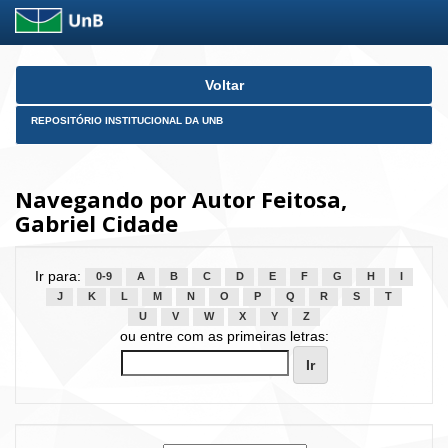
Skip
Voltar
navigation
REPOSITÓRIO INSTITUCIONAL DA UNB
Navegando por Autor Feitosa,
Gabriel Cidade
Ir para:
0-9
A
B
C
D
E
F
G
H
I
J
K
L
M
N
O
P
Q
R
S
T
U
V
W
X
Y
Z
ou entre com as primeiras letras: