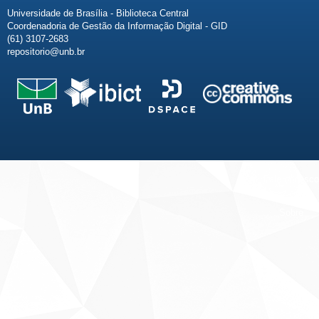
Universidade de Brasília - Biblioteca Central
Coordenadoria de Gestão da Informação Digital - GID
(61) 3107-2683
repositorio@unb.br
Fale conosco
Sobre