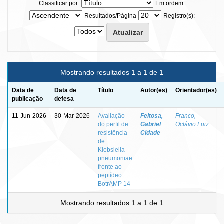
Classificar por:
Em ordem:
Resultados/Página
Registro(s):
Mostrando resultados 1 a 1 de 1
Data de
Data de
Título
Autor(es)
Orientador(es)
publicação
defesa
11-Jun-2026
30-Mar-2026
Avaliação
Feitosa,
Franco,
do perfil de
Gabriel
Octávio Luiz
resistência
Cidade
de
Klebsiella
pneumoniae
frente ao
peptídeo
BotrAMP 14
Mostrando resultados 1 a 1 de 1