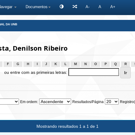
Navegar
Documentos
A-
A
A+
NAL DA UNB
ta, Denilson Ribeiro
F
G
H
I
J
K
L
M
N
O
P
Q
R
ou entre com as primeiras letras:
Em ordem:
Resultados/Página
Registro(
Mostrando resultados 1 a 1 de 1