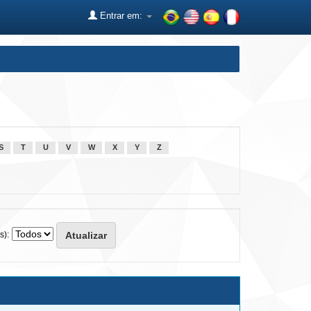
Entrar em:
S
T
U
V
W
X
Y
Z
s):