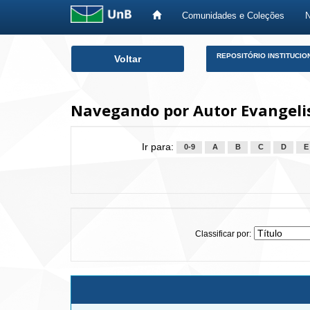
Comunidades e Coleções
Skip
REPOSITÓRIO INSTITUCIO
Voltar
navigation
Navegando por Autor Evangelis
Ir para:
0-9
A
B
C
D
E
Classificar por: