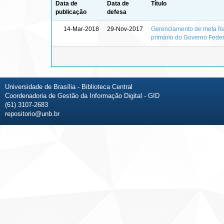
Data de
Data de
Título
publicação
defesa
14-Mar-2018
29-Nov-2017
Gerenciamento de meta fisc
primário do Governo Feder
Universidade de Brasília - Biblioteca Central
Coordenadoria de Gestão da Informação Digital - GID
(61) 3107-2683
repositorio@unb.br