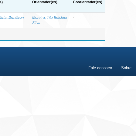
s)
Orientador(es)
Coorientador(es)
ista, Denilson
Moreira, Tito Belchior
-
Silva
Fale conosco
Sobre