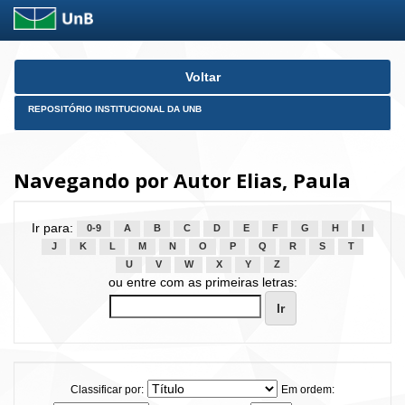
Skip
Voltar
navigation
REPOSITÓRIO INSTITUCIONAL DA UNB
Navegando por Autor Elias, Paula
Ir para:
0-9
A
B
C
D
E
F
G
H
I
J
K
L
M
N
O
P
Q
R
S
T
U
V
W
X
Y
Z
ou entre com as primeiras letras:
Classificar por:
Em ordem: