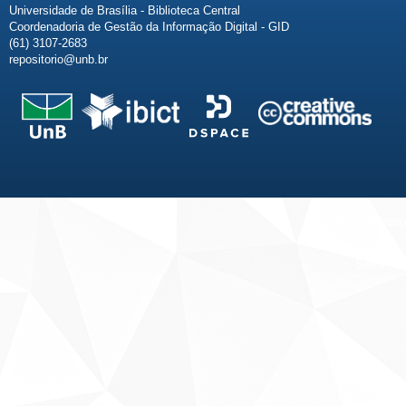
Universidade de Brasília - Biblioteca Central
Coordenadoria de Gestão da Informação Digital - GID
(61) 3107-2683
repositorio@unb.br
Fale conosco
Sobre