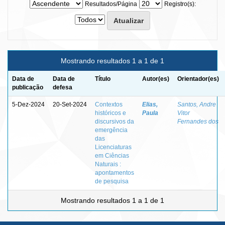
Resultados/Página
Registro(s):
Mostrando resultados 1 a 1 de 1
Data de
Data de
Título
Autor(es)
Orientador(es)
publicação
defesa
5-Dez-2024
20-Set-2024
Contextos
Elias,
Santos, Andre
históricos e
Paula
Vitor
discursivos da
Fernandes dos
emergência
das
Licenciaturas
em Ciências
Naturais :
apontamentos
de pesquisa
Mostrando resultados 1 a 1 de 1