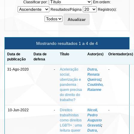
Classificar por:
Em ordem:
Resultados/Página
Registro(s):
Mostrando resultados 1 a 4 de 4
Data de
Data de
Título
Autor(es)
Orientador(es)
publicação
defesa
31-Ago-2020
-
Aceleração
Dutra,
-
social,
Renata
uberização e
Queiroz
;
pandemia :
Coutinho,
quem precisa
Raianne
do direito do
trabalho?
10-Jun-2022
-
Direitos
Nicoli,
-
trabalhistas
Pedro
como direitos
Augusto
LGBTI+ : uma
Gravatá
;
leitura queer
Dutra,