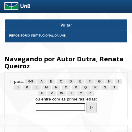
Skip
Voltar
navigation
REPOSITÓRIO INSTITUCIONAL DA UNB
Navegando por Autor Dutra, Renata
Queiroz
Ir para:
0-9
A
B
C
D
E
F
G
H
I
J
K
L
M
N
O
P
Q
R
S
T
U
V
W
X
Y
Z
ou entre com as primeiras letras: