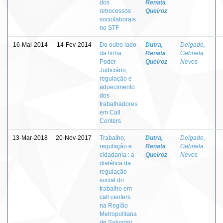
dos
Renata
retrocessos
Queiroz
sociolaborais
no STF
16-Mai-2014
14-Fev-2014
Do outro lado
Dutra,
Delgado,
da linha :
Renata
Gabriela
Poder
Queiroz
Neves
Judiciário,
regulação e
adoecimento
dos
trabalhadores
em Call
Centers
13-Mar-2018
20-Nov-2017
Trabalho,
Dutra,
Delgado,
regulação e
Renata
Gabriela
cidadania : a
Queiroz
Neves
dialética da
regulação
social do
trabalho em
call centers
na Região
Metropolitana
de Salvador