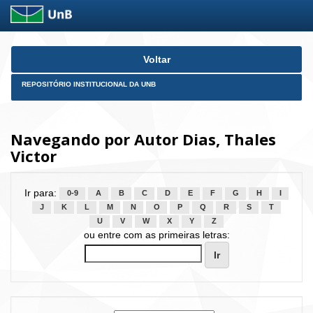
Skip
Voltar
navigation
REPOSITÓRIO INSTITUCIONAL DA UNB
Navegando por Autor Dias, Thales
Victor
Ir para:
0-9
A
B
C
D
E
F
G
H
I
J
K
L
M
N
O
P
Q
R
S
T
U
V
W
X
Y
Z
ou entre com as primeiras letras: