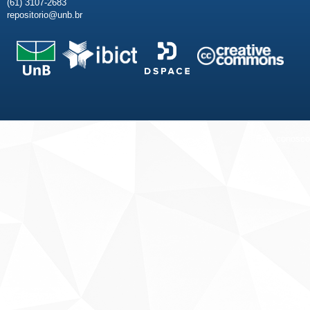
(61) 3107-2683
repositorio@unb.br
Fale conosco
Sobre