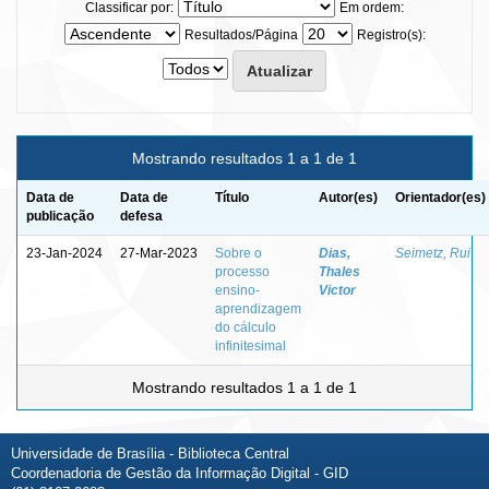
Classificar por:
Em ordem:
Resultados/Página
Registro(s):
Mostrando resultados 1 a 1 de 1
Data de
Data de
Título
Autor(es)
Orientador(es)
publicação
defesa
23-Jan-2024
27-Mar-2023
Sobre o
Dias,
Seimetz, Rui
processo
Thales
ensino-
Victor
aprendizagem
do cálculo
infinitesimal
Mostrando resultados 1 a 1 de 1
Universidade de Brasília - Biblioteca Central
Coordenadoria de Gestão da Informação Digital - GID