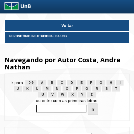
Skip
Voltar
navigation
REPOSITÓRIO INSTITUCIONAL DA UNB
Navegando por Autor Costa, Andre
Nathan
Ir para:
0-9
A
B
C
D
E
F
G
H
I
J
K
L
M
N
O
P
Q
R
S
T
U
V
W
X
Y
Z
ou entre com as primeiras letras: