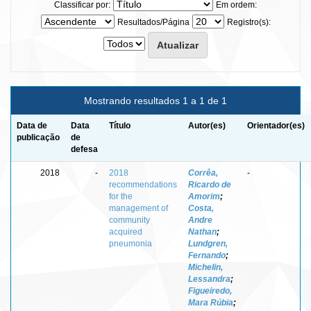
Classificar por:
Em ordem:
Resultados/Página
Registro(s):
Mostrando resultados 1 a 1 de 1
Data de
Data
Título
Autor(es)
Orientador(es)
publicação
de
defesa
2018
-
2018
Corrêa,
-
recommendations
Ricardo de
for the
Amorim
;
management of
Costa,
community
Andre
acquired
Nathan
;
pneumonia
Lundgren,
Fernando
;
Michelin,
Lessandra
;
Figueiredo,
Mara Rúbia
;