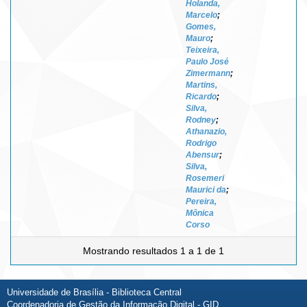
Holanda,
Marcelo
;
Gomes,
Mauro
;
Teixeira,
Paulo José
Zimermann
;
Martins,
Ricardo
;
Silva,
Rodney
;
Athanazio,
Rodrigo
Abensur
;
Silva,
Rosemeri
Maurici da
;
Pereira,
Mônica
Corso
Mostrando resultados 1 a 1 de 1
Universidade de Brasília - Biblioteca Central
Coordenadoria de Gestão da Informação Digital - GID