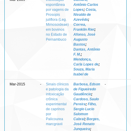
espontânea
Antônio Carlos
por vagens de
Lopes
;
Costa,
Prosopis
Nivaldo de
juliflora (Leg.
Azevêdo
;
Mimosoideae)
Correa,
em bovinos
Franklin Riet
;
no Estado de
Afonso, José
Pernambuco
Augusto
Bastos
;
Dantas, Antônio
F. M.
;
Mendonça,
Carla Lopes de
;
Souza, Maria
Isabel de
Mar-2015
-
Sinais clínicos
Barbosa, Edson
-
e patologia da
de Figueiredo
intoxicação
Gaudêncio
;
crônica
Cardoso, Saulo
experimental
Pereira
;
Filho,
de caprinos
Sergio Lucio
por
Salomon
Palicourea
Cabral
;
Borges,
marcgravii
José Renato
Junqueira
;