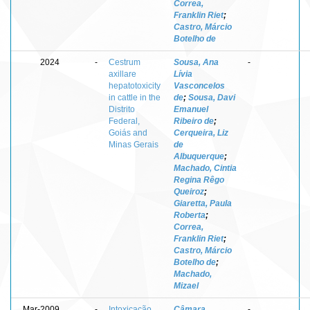
Correa,
Franklin Riet
;
Castro, Márcio
Botelho de
2024
-
Cestrum
Sousa, Ana
-
axillare
Lívia
hepatotoxicity
Vasconcelos
in cattle in the
de
;
Sousa, Davi
Distrito
Emanuel
Federal,
Ribeiro de
;
Goiás and
Cerqueira, Liz
Minas Gerais
de
Albuquerque
;
Machado, Cintia
Regina Rêgo
Queiroz
;
Giaretta, Paula
Roberta
;
Correa,
Franklin Riet
;
Castro, Márcio
Botelho de
;
Machado,
Mizael
Mar-2009
-
Intoxicação
Câmara,
-