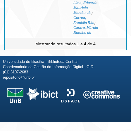
Lima, Eduardo
Maurício
Mendes de
;
Correa,
Franklin Riet
;
Castro, Márcio
Botelho de
Mostrando resultados 1 a 4 de 4
Universidade de Brasília - Biblioteca Central
Coordenadoria de Gestão da Informação Digital - GID
(61) 3107-2683
repositorio@unb.br
Fale conosco