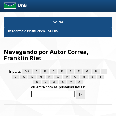
Skip
Voltar
navigation
REPOSITÓRIO INSTITUCIONAL DA UNB
Navegando por Autor Correa,
Franklin Riet
Ir para:
0-9
A
B
C
D
E
F
G
H
I
J
K
L
M
N
O
P
Q
R
S
T
U
V
W
X
Y
Z
ou entre com as primeiras letras: