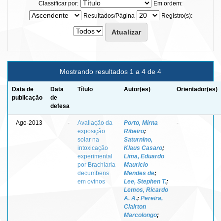
Classificar por:
Em ordem:
Resultados/Página
Registro(s):
Mostrando resultados 1 a 4 de 4
Data de
Data
Título
Autor(es)
Orientador(es)
publicação
de
defesa
Ago-2013
-
Avaliação da
Porto, Mirna
-
exposição
Ribeiro
;
solar na
Saturnino,
intoxicação
Klaus Casaro
;
experimental
Lima, Eduardo
por Brachiaria
Maurício
decumbens
Mendes de
;
em ovinos
Lee, Stephen T.
;
Lemos, Ricardo
A. A.
;
Pereira,
Clairton
Marcolongo
;