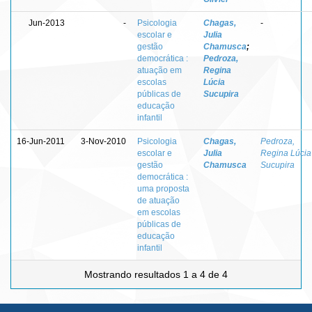
Jun-2013
-
Psicologia
Chagas,
-
escolar e
Julia
gestão
Chamusca
;
democrática :
Pedroza,
atuação em
Regina
escolas
Lúcia
públicas de
Sucupira
educação
infantil
16-Jun-2011
3-Nov-2010
Psicologia
Chagas,
Pedroza,
escolar e
Julia
Regina Lúcia
gestão
Chamusca
Sucupira
democrática :
uma proposta
de atuação
em escolas
públicas de
educação
infantil
Mostrando resultados 1 a 4 de 4