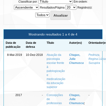
Classificar por:
Em ordem:
Resultados/Página
Registro(s):
Mostrando resultados 1 a 4 de 4
Data de
Data de
Título
Autor(es)
Orientador(e
publicação
defesa
8-Mai-2019
10-Dez-2018
Atuação da
Chagas,
Pedroza,
psicologia
Julia
Regina Lúcia
escolar frente
Chamusca
Sucupira
à
patologização
e
medicalização
da educação
superior
2017
-
Concepções
Chagas,
-
de
Julia
professoras
Chamusca
;