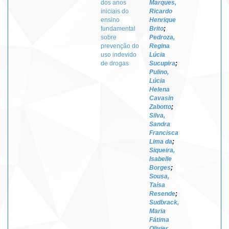
dos anos
Marques,
iniciais do
Ricardo
ensino
Henrique
fundamental
Brito
;
sobre
Pedroza,
prevenção do
Regina
uso indevido
Lúcia
de drogas
Sucupira
;
Pulino,
Lúcia
Helena
Cavasin
Zabotto
;
Silva,
Sandra
Francisca
Lima da
;
Siqueira,
Isabelle
Borges
;
Sousa,
Taísa
Resende
;
Sudbrack,
Maria
Fátima
Olivier