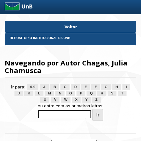
Skip
Voltar
navigation
REPOSITÓRIO INSTITUCIONAL DA UNB
Navegando por Autor Chagas, Julia
Chamusca
Ir para:
0-9
A
B
C
D
E
F
G
H
I
J
K
L
M
N
O
P
Q
R
S
T
U
V
W
X
Y
Z
ou entre com as primeiras letras: