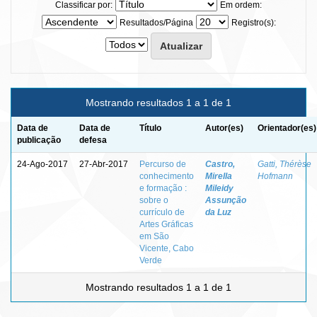
Classificar por:
Em ordem:
Resultados/Página
Registro(s):
Mostrando resultados 1 a 1 de 1
Data de
Data de
Título
Autor(es)
Orientador(es)
publicação
defesa
24-Ago-2017
27-Abr-2017
Percurso de
Castro,
Gatti, Thérèse
conhecimento
Mirella
Hofmann
e formação :
Mileidy
sobre o
Assunção
currículo de
da Luz
Artes Gráficas
em São
Vicente, Cabo
Verde
Mostrando resultados 1 a 1 de 1