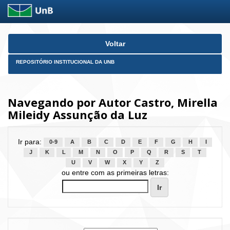
Skip
Voltar
navigation
REPOSITÓRIO INSTITUCIONAL DA UNB
Navegando por Autor Castro, Mirella
Mileidy Assunção da Luz
Ir para:
0-9
A
B
C
D
E
F
G
H
I
J
K
L
M
N
O
P
Q
R
S
T
U
V
W
X
Y
Z
ou entre com as primeiras letras: