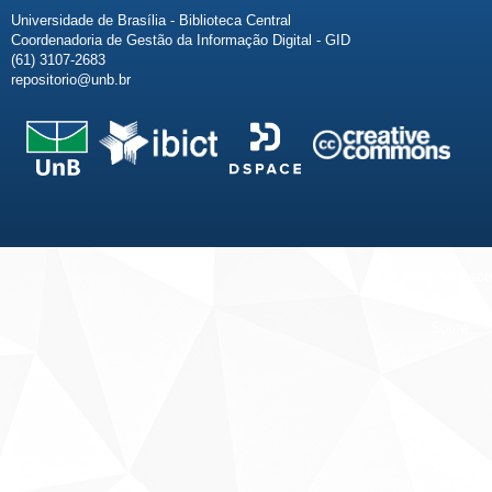
Universidade de Brasília - Biblioteca Central
Coordenadoria de Gestão da Informação Digital - GID
(61) 3107-2683
repositorio@unb.br
Fale conosco
Sobre