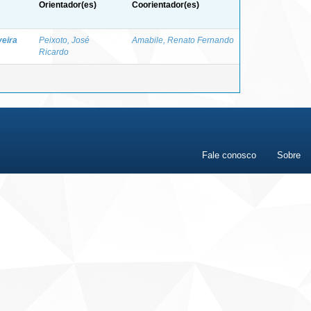
Orientador(es)
Coorientador(es)
veira
Peixoto, José
Amabile, Renato Fernando
Ricardo
Fale conosco
Sobre