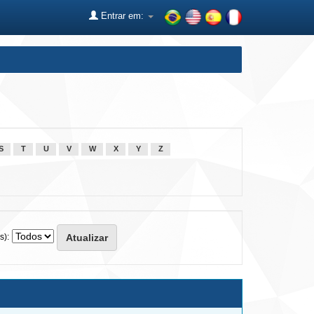
Entrar em:
S
T
U
V
W
X
Y
Z
s):