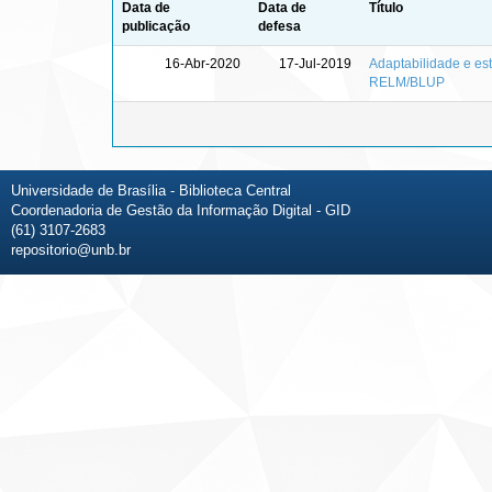
Data de
Data de
Título
publicação
defesa
16-Abr-2020
17-Jul-2019
Adaptabilidade e est
RELM/BLUP
Universidade de Brasília - Biblioteca Central
Coordenadoria de Gestão da Informação Digital - GID
(61) 3107-2683
repositorio@unb.br