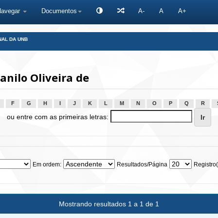
Navegar
Documentos
A-
A
A+
NAL DA UNB
nilo Oliveira de
F
G
H
I
J
K
L
M
N
O
P
Q
R
ou entre com as primeiras letras:
Em ordem:
Resultados/Página
Registro(
Mostrando resultados 1 a 1 de 1