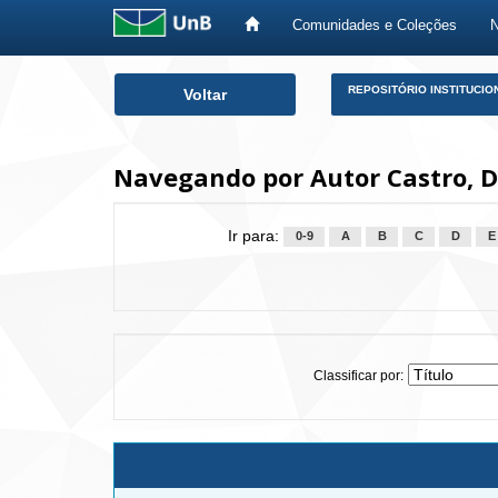
Comunidades e Coleções
Skip
REPOSITÓRIO INSTITUCIO
Voltar
navigation
Navegando por Autor Castro, Da
Ir para:
0-9
A
B
C
D
E
Classificar por: