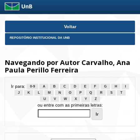
Skip
Voltar
navigation
REPOSITÓRIO INSTITUCIONAL DA UNB
Navegando por Autor Carvalho, Ana
Paula Perillo Ferreira
Ir para:
0-9
A
B
C
D
E
F
G
H
I
J
K
L
M
N
O
P
Q
R
S
T
U
V
W
X
Y
Z
ou entre com as primeiras letras: