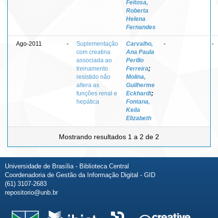
Feitosa,
Roberta
Helena
Fernandes
Ago-2011
-
Suplementação
Carvalho,
-
-
com creatina
Ana Paula
associada ao
Perillo
treinamento
Ferreira
;
resistido não
Molina,
altera as
Guilherme
funções renal e
Eckhardt
;
hepática
Fontana,
Keila
Elizabeth
Mostrando resultados 1 a 2 de 2
Universidade de Brasília - Biblioteca Central
Coordenadoria de Gestão da Informação Digital - GID
(61) 3107-2683
repositorio@unb.br