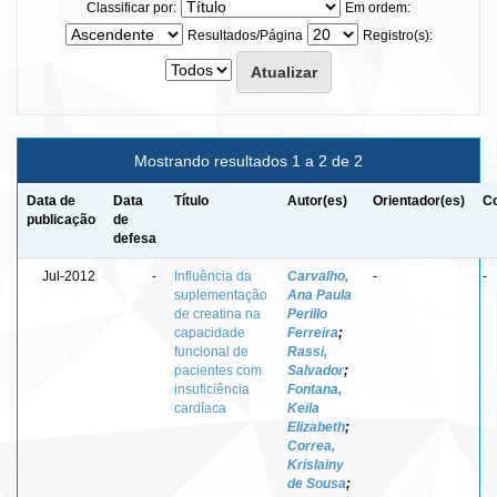
Classificar por:
Em ordem:
Resultados/Página
Registro(s):
Mostrando resultados 1 a 2 de 2
Data de
Data
Título
Autor(es)
Orientador(es)
Co
publicação
de
defesa
Jul-2012
-
Influência da
Carvalho,
-
-
suplementação
Ana Paula
de creatina na
Perillo
capacidade
Ferreira
;
funcional de
Rassi,
pacientes com
Salvador
;
insuficiência
Fontana,
cardíaca
Keila
Elizabeth
;
Correa,
Krislainy
de Sousa
;