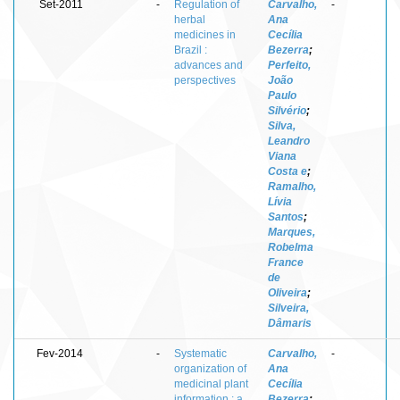
Set-2011
-
Regulation of
Carvalho,
-
herbal
Ana
medicines in
Cecília
Brazil :
Bezerra
;
advances and
Perfeito,
perspectives
João
Paulo
Silvério
;
Silva,
Leandro
Viana
Costa e
;
Ramalho,
Lívia
Santos
;
Marques,
Robelma
France
de
Oliveira
;
Silveira,
Dâmaris
Fev-2014
-
Systematic
Carvalho,
-
organization of
Ana
medicinal plant
Cecília
information : a
Bezerra
;