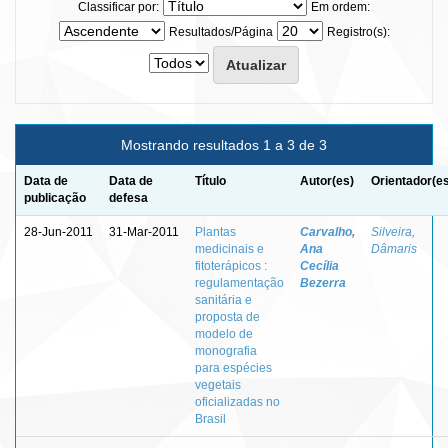
Classificar por:
Em ordem:
Resultados/Página
Registro(s):
Mostrando resultados 1 a 3 de 3
Data de
Data de
Título
Autor(es)
Orientador(e
publicação
defesa
28-Jun-2011
31-Mar-2011
Plantas
Carvalho,
Silveira,
medicinais e
Ana
Dâmaris
fitoterápicos :
Cecília
regulamentação
Bezerra
sanitária e
proposta de
modelo de
monografia
para espécies
vegetais
oficializadas no
Brasil