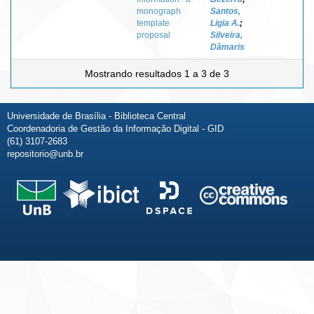
monograph
Santos,
template
Ligia A.
;
proposal
Silveira,
Dâmaris
Mostrando resultados 1 a 3 de 3
Universidade de Brasília - Biblioteca Central
Coordenadoria de Gestão da Informação Digital - GID
(61) 3107-2683
repositorio@unb.br
Fale conosco
Sobre