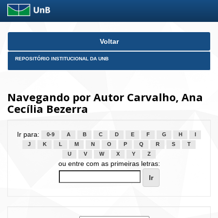
Skip
Voltar
navigation
REPOSITÓRIO INSTITUCIONAL DA UNB
Navegando por Autor Carvalho, Ana
Cecília Bezerra
Ir para:
0-9
A
B
C
D
E
F
G
H
I
J
K
L
M
N
O
P
Q
R
S
T
U
V
W
X
Y
Z
ou entre com as primeiras letras: