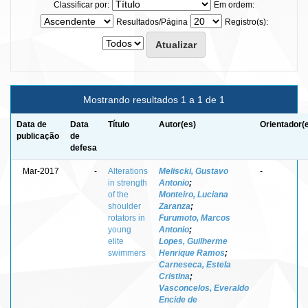
Classificar por:
Em ordem:
Resultados/Página
Registro(s):
Mostrando resultados 1 a 1 de 1
Data de
Data
Título
Autor(es)
Orientador(
publicação
de
defesa
Mar-2017
-
Alterations
Meliscki, Gustavo
-
in strength
Antonio
;
of the
Monteiro, Luciana
shoulder
Zaranza
;
rotators in
Furumoto, Marcos
young
Antonio
;
elite
Lopes, Guilherme
swimmers
Henrique Ramos
;
Carneseca, Estela
Cristina
;
Vasconcelos, Everaldo
Encide de