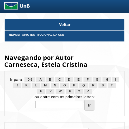
Skip
Voltar
navigation
REPOSITÓRIO INSTITUCIONAL DA UNB
Navegando por Autor
Carneseca, Estela Cristina
Ir para:
0-9
A
B
C
D
E
F
G
H
I
J
K
L
M
N
O
P
Q
R
S
T
U
V
W
X
Y
Z
ou entre com as primeiras letras: