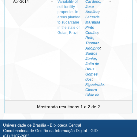
Abr-2014
-
Variability of
Cardoso,
-
soil fertility
José
properties in
Avelino
;
areas planted
Lacerda,
to sugarcane
Marilusa
in the state of
Pinto
Goias, Brazil
Coelho
;
Rein,
Thomaz
Adolpho
;
Santos
Júnior,
João de
Deus
Gomes
dos
;
Figueiredo,
Cícero
Célio de
Mostrando resultados 1 a 2 de 2
Universidade de Brasília - Biblioteca Central
Coordenadoria de Gestão da Informação Digital - GID
(61) 3107-2683