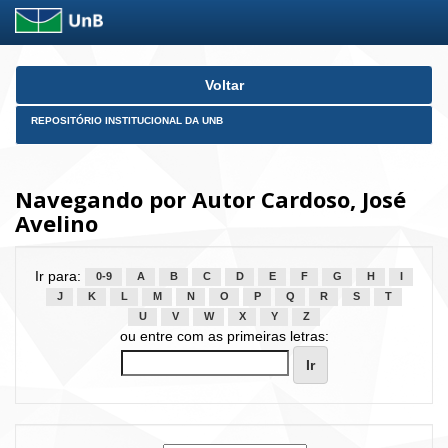
Skip
Voltar
navigation
REPOSITÓRIO INSTITUCIONAL DA UNB
Navegando por Autor Cardoso, José
Avelino
Ir para:
0-9
A
B
C
D
E
F
G
H
I
J
K
L
M
N
O
P
Q
R
S
T
U
V
W
X
Y
Z
ou entre com as primeiras letras: