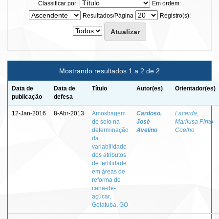
Classificar por:
Em ordem:
Resultados/Página
Registro(s):
Mostrando resultados 1 a 2 de 2
Data de
Data de
Título
Autor(es)
Orientador(es)
publicação
defesa
12-Jan-2016
8-Abr-2013
Amostragem
Cardoso,
Lacerda,
de solo na
José
Marilusa Pinto
determinação
Avelino
Coelho
da
variabilidade
dos atributos
de fertilidade
em áreas de
reforma de
cana-de-
açúcar,
Goiatuba, GO