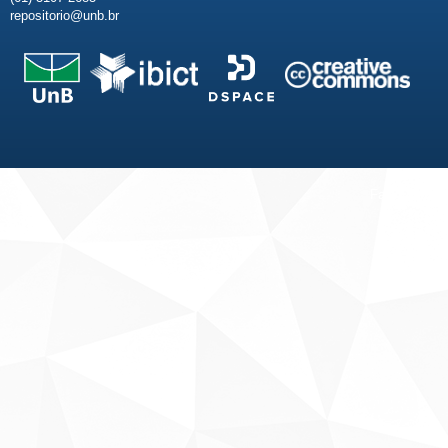
repositorio@unb.br
Fale conosco
Sobre