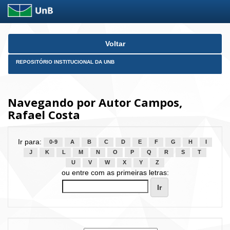
Skip
Voltar
navigation
REPOSITÓRIO INSTITUCIONAL DA UNB
Navegando por Autor Campos,
Rafael Costa
Ir para:
0-9
A
B
C
D
E
F
G
H
I
J
K
L
M
N
O
P
Q
R
S
T
U
V
W
X
Y
Z
ou entre com as primeiras letras: