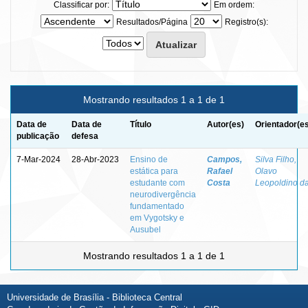
Classificar por:
Em ordem:
Resultados/Página
Registro(s):
Mostrando resultados 1 a 1 de 1
Data de
Data de
Título
Autor(es)
Orientador(e
publicação
defesa
7-Mar-2024
28-Abr-2023
Ensino de
Campos,
Silva Filho,
estática para
Rafael
Olavo
estudante com
Costa
Leopoldino d
neurodivergência
fundamentado
em Vygotsky e
Ausubel
Mostrando resultados 1 a 1 de 1
Universidade de Brasília - Biblioteca Central