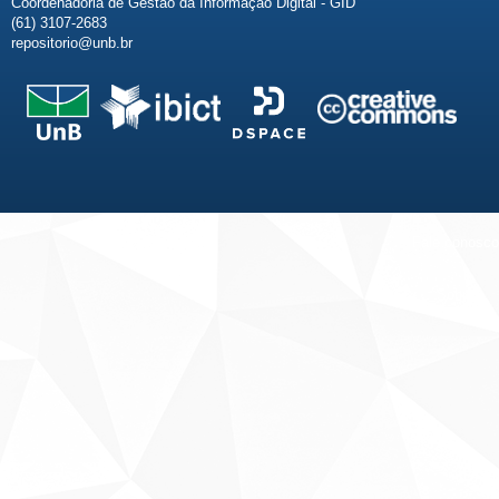
Coordenadoria de Gestão da Informação Digital - GID
(61) 3107-2683
repositorio@unb.br
Fale conosco
Sobre