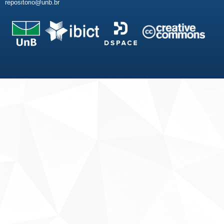
repositorio@unb.br
Fale conosco
Sobre