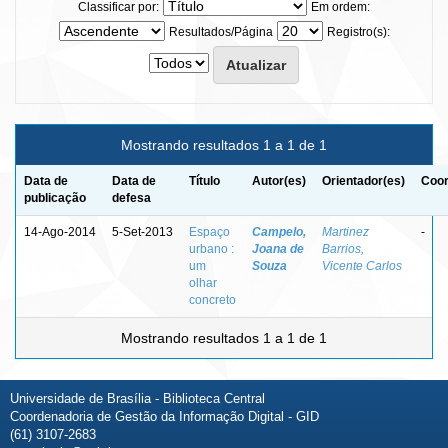
Classificar por:
Em ordem:
Resultados/Página
Registro(s):
Mostrando resultados 1 a 1 de 1
Data de
Data de
Título
Autor(es)
Orientador(es)
Coor
publicação
defesa
14-Ago-2014
5-Set-2013
Espaço
Campelo,
Martinez
-
urbano :
Joana de
Barrios,
um
Souza
Vicente Carlos
olhar
concreto
Mostrando resultados 1 a 1 de 1
Universidade de Brasília - Biblioteca Central
Coordenadoria de Gestão da Informação Digital - GID
(61) 3107-2683