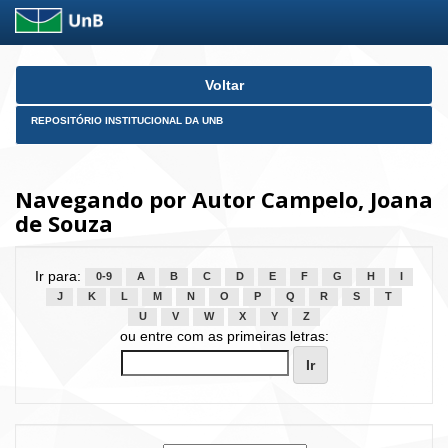
Skip
Voltar
navigation
REPOSITÓRIO INSTITUCIONAL DA UNB
Navegando por Autor Campelo, Joana
de Souza
Ir para:
0-9
A
B
C
D
E
F
G
H
I
J
K
L
M
N
O
P
Q
R
S
T
U
V
W
X
Y
Z
ou entre com as primeiras letras: