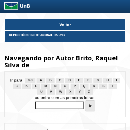
Skip
Voltar
navigation
REPOSITÓRIO INSTITUCIONAL DA UNB
Navegando por Autor Brito, Raquel
Silva de
Ir para:
0-9
A
B
C
D
E
F
G
H
I
J
K
L
M
N
O
P
Q
R
S
T
U
V
W
X
Y
Z
ou entre com as primeiras letras: