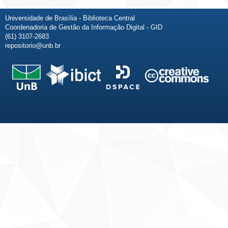
Universidade de Brasília - Biblioteca Central
Coordenadoria de Gestão da Informação Digital - GID
(61) 3107-2683
repositorio@unb.br
Fale conosco
Sobre