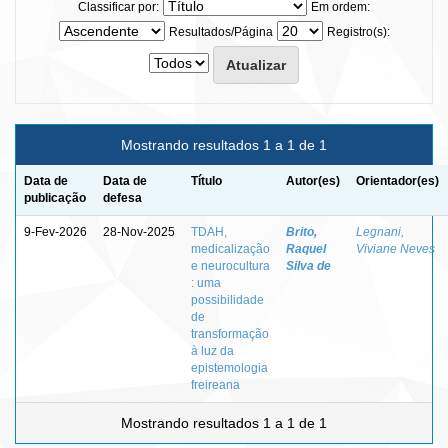
Classificar por:
Em ordem:
Resultados/Página
Registro(s):
Mostrando resultados 1 a 1 de 1
Data de
Data de
Título
Autor(es)
Orientador(es)
publicação
defesa
9-Fev-2026
28-Nov-2025
TDAH,
Brito,
Legnani,
medicalização
Raquel
Viviane Neves
e neurocultura
Silva de
: uma
possibilidade
de
transformação
à luz da
epistemologia
freireana
Mostrando resultados 1 a 1 de 1