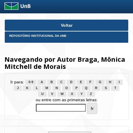
Skip
Voltar
navigation
REPOSITÓRIO INSTITUCIONAL DA UNB
Navegando por Autor Braga, Mônica
Mitchell de Morais
Ir para:
0-9
A
B
C
D
E
F
G
H
I
J
K
L
M
N
O
P
Q
R
S
T
U
V
W
X
Y
Z
ou entre com as primeiras letras: