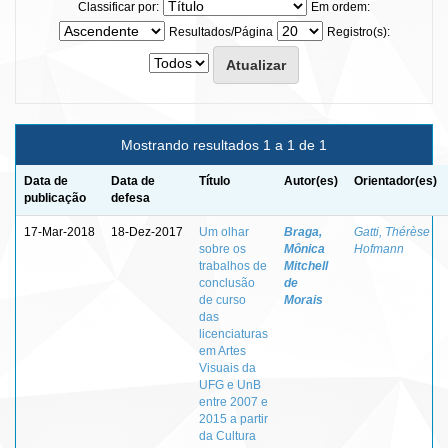
Classificar por:
Em ordem:
Resultados/Página
Registro(s):
Mostrando resultados 1 a 1 de 1
Data de
Data de
Título
Autor(es)
Orientador(es)
publicação
defesa
17-Mar-2018
18-Dez-2017
Um olhar
Braga,
Gatti, Thérèse
sobre os
Mônica
Hofmann
trabalhos de
Mitchell
conclusão
de
de curso
Morais
das
licenciaturas
em Artes
Visuais da
UFG e UnB
entre 2007 e
2015 a partir
da Cultura