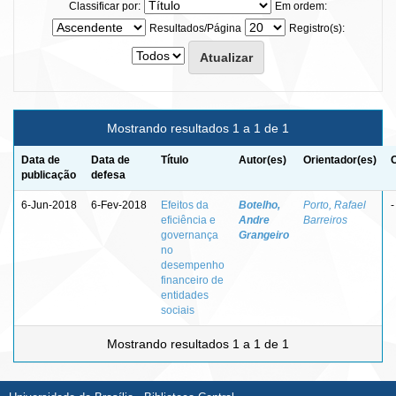
Classificar por:
Em ordem:
Resultados/Página
Registro(s):
Mostrando resultados 1 a 1 de 1
Data de
Data de
Título
Autor(es)
Orientador(es)
publicação
defesa
6-Jun-2018
6-Fev-2018
Efeitos da
Botelho,
Porto, Rafael
-
eficiência e
Andre
Barreiros
governança
Grangeiro
no
desempenho
financeiro de
entidades
sociais
Mostrando resultados 1 a 1 de 1