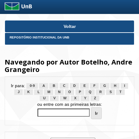
Skip
Voltar
navigation
REPOSITÓRIO INSTITUCIONAL DA UNB
Navegando por Autor Botelho, Andre
Grangeiro
Ir para:
0-9
A
B
C
D
E
F
G
H
I
J
K
L
M
N
O
P
Q
R
S
T
U
V
W
X
Y
Z
ou entre com as primeiras letras: