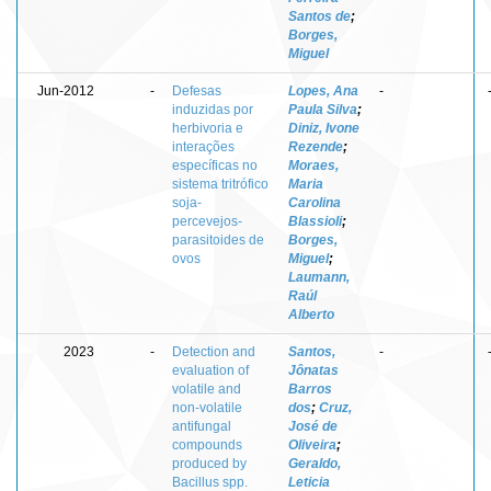
Santos de
;
Borges,
Miguel
Jun-2012
-
Defesas
Lopes, Ana
-
induzidas por
Paula Silva
;
herbivoria e
Diniz, Ivone
interações
Rezende
;
específicas no
Moraes,
sistema tritrófico
Maria
soja-
Carolina
percevejos-
Blassioli
;
parasitoides de
Borges,
ovos
Miguel
;
Laumann,
Raúl
Alberto
2023
-
Detection and
Santos,
-
evaluation of
Jônatas
volatile and
Barros
non-volatile
dos
;
Cruz,
antifungal
José de
compounds
Oliveira
;
produced by
Geraldo,
Bacillus spp.
Leticia