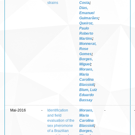
strains
Costa
;
Dias,
Emanuel
Guimarães
;
Queiroz,
Paulo
Roberto
Martins
;
Monnerat,
Rose
Gomes
;
Borges,
Miguel
;
Moraes,
Maria
Carolina
Blassioli
;
Blum, Luiz
Eduardo
Bassay
Mai-2016
-
Identification
Moraes,
-
and field
Maria
evaluation of the
Carolina
sex pheromone
Blassioli
;
of a Brazilian
Borges,