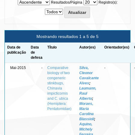
Resultados/Página
Registro(s):
Mostrando resultados 1 a 5 de 5
Data de
Data
Título
Autor(es)
Orientador(es)
publicação
de
defesa
Mai-2015
-
Comparative
Silva,
-
biology of two
Cleonor
congeneric
Cavalcante
stinkbugs,
Alves
;
Chinavia
Laumann,
impicticornis
Raul
and C. ubica
Alberto
;
(Hemiptera:
Moraes,
Pentatomidae)
Maria
Carolina
Blassioli
;
Aquino,
Michely
Ferreira