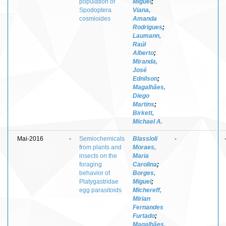
population of
Miguel
;
Spodoptera
Viana,
cosmioides
Amanda
Rodrigues
;
Laumann,
Raúl
Alberto
;
Miranda,
José
Ednilson
;
Magalhães,
Diego
Martins
;
Birkett,
Michael A.
Mai-2016
-
Semiochemicals
Blassioli
-
from plants and
Moraes,
insects on the
Maria
foraging
Carolina
;
behavior of
Borges,
Platygastridae
Miguel
;
egg parasitoids
Michereff,
Mirian
Fernandes
Furtado
;
Magalhães,