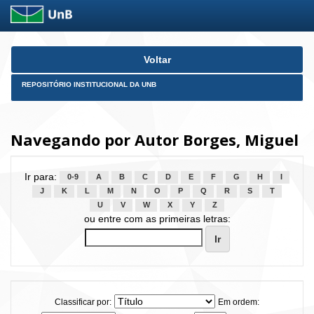
Skip
Voltar
navigation
REPOSITÓRIO INSTITUCIONAL DA UNB
Navegando por Autor Borges, Miguel
Ir para:
0-9
A
B
C
D
E
F
G
H
I
J
K
L
M
N
O
P
Q
R
S
T
U
V
W
X
Y
Z
ou entre com as primeiras letras:
Classificar por:
Em ordem: