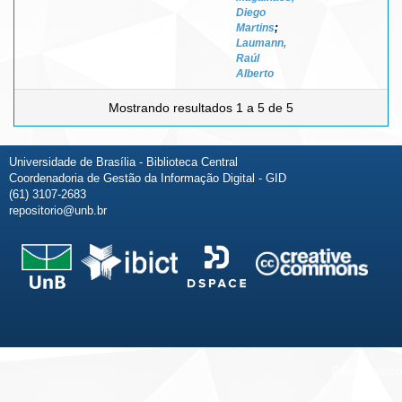
Diego
Martins
;
Laumann,
Raúl
Alberto
Mostrando resultados 1 a 5 de 5
Universidade de Brasília - Biblioteca Central
Coordenadoria de Gestão da Informação Digital - GID
(61) 3107-2683
repositorio@unb.br
Fale conosco