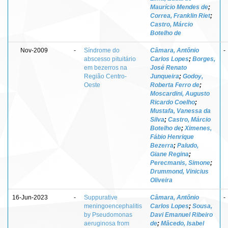
Maurício Mendes de
;
Correa, Franklin Riet
;
Castro, Márcio
Botelho de
Nov-2009
-
Síndrome do
Câmara, Antônio
-
abscesso pituitário
Carlos Lopes
;
Borges,
em bezerros na
José Renato
Região Centro-
Junqueira
;
Godoy,
Oeste
Roberta Ferro de
;
Moscardini, Augusto
Ricardo Coelho
;
Mustafa, Vanessa da
Silva
;
Castro, Márcio
Botelho de
;
Ximenes,
Fábio Henrique
Bezerra
;
Paludo,
Giane Regina
;
Perecmanis, Simone
;
Drummond, Vinicius
Oliveira
16-Jun-2023
-
Suppurative
Câmara, Antônio
-
meningoencephalitis
Carlos Lopes
;
Sousa,
by Pseudomonas
Davi Emanuel Ribeiro
aeruginosa from
de
;
Mâcedo, Isabel