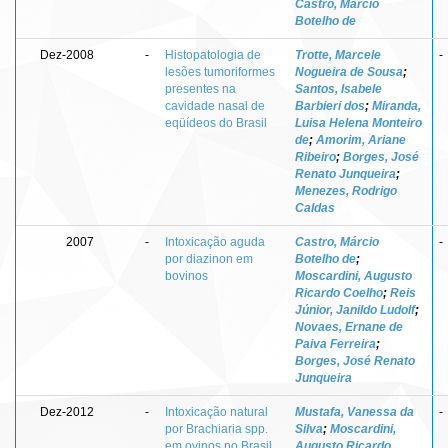
Castro, Márcio
Botelho de
Dez-2008
-
Histopatologia de
Trotte, Marcele
-
lesões tumoriformes
Nogueira de Sousa
;
presentes na
Santos, Isabele
cavidade nasal de
Barbieri dos
;
Miranda,
eqüídeos do Brasil
Luisa Helena Monteiro
de
;
Amorim, Ariane
Ribeiro
;
Borges, José
Renato Junqueira
;
Menezes, Rodrigo
Caldas
2007
-
Intoxicação aguda
Castro, Márcio
-
por diazinon em
Botelho de
;
bovinos
Moscardini, Augusto
Ricardo Coelho
;
Reis
Júnior, Janildo Ludolf
;
Novaes, Ernane de
Paiva Ferreira
;
Borges, José Renato
Junqueira
Dez-2012
-
Intoxicação natural
Mustafa, Vanessa da
-
por Brachiaria spp.
Silva
;
Moscardini,
em ovinos no Brasil
Augusto Ricardo