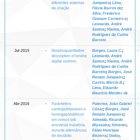
diferentes sistemas
Junqueira
;
Lima,
de criação
Flávia Barros de
;
Silva, Frederico
Ozanam Carneiro e
;
Leonardo, André
Santos
;
Vianna, André
Rodrigues da Cunha
Barreto
Jul-2015
-
Morphoquantitative
Borges, Laura C.
;
-
description of bovine
Leonardo, André
digital cushion
Santos
;
Vianna, André
Rodrigues da Cunha
Barreto
;
Borges, José
Renato Junqueira
;
Castro, Márcio B.
;
Lima, Eduardo
Maurício Mendes de
Abr-2016
-
Parâmetros
Palermo, João Gabriel
-
cardiopulmonares e
César
;
Borges, José
hemogasométricos
Renato Junqueira
;
em ovinos sob
Almeida, Ricardo
anestesia inalatória
Miyasaka
;
Ximenes,
durante alternâncias
Fábio Henrique
de decúbito
Bezerra
;
Godoy,