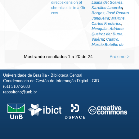
direct extension of
Luana de
;
Soares,
chronic otitis in a Gir
Karoline Lacerda
;
cow
Borges, José Renato
Junqueira
;
Martins,
Carlos Frederico
;
Mesquita, Adriano
Queiroz de
;
Dutra,
Valéria
;
Castro,
Márcio Botelho de
Mostrando resultados 1 a 20 de 24
Próximo >
Universidade de Brasília - Biblioteca Central
Coordenadoria de Gestão da Informação Digital - GID
(61) 3107-2683
repositorio@unb.br