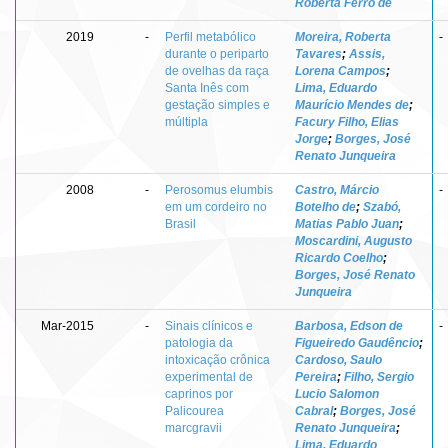
Roberta Ferro de
2019
-
Perfil metabólico
Moreira, Roberta
-
durante o periparto
Tavares
;
Assis,
de ovelhas da raça
Lorena Campos
;
Santa Inês com
Lima, Eduardo
gestação simples e
Maurício Mendes de
;
múltipla
Facury Filho, Elias
Jorge
;
Borges, José
Renato Junqueira
2008
-
Perosomus elumbis
Castro, Márcio
-
em um cordeiro no
Botelho de
;
Szabó,
Brasil
Matias Pablo Juan
;
Moscardini, Augusto
Ricardo Coelho
;
Borges, José Renato
Junqueira
Mar-2015
-
Sinais clínicos e
Barbosa, Edson de
-
patologia da
Figueiredo Gaudêncio
;
intoxicação crônica
Cardoso, Saulo
experimental de
Pereira
;
Filho, Sergio
caprinos por
Lucio Salomon
Palicourea
Cabral
;
Borges, José
marcgravii
Renato Junqueira
;
Lima, Eduardo