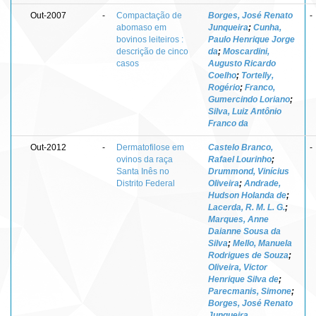
Out-2007
-
Compactação de
Borges, José Renato
-
abomaso em
Junqueira
;
Cunha,
bovinos leiteiros :
Paulo Henrique Jorge
descrição de cinco
da
;
Moscardini,
casos
Augusto Ricardo
Coelho
;
Tortelly,
Rogério
;
Franco,
Gumercindo Loriano
;
Silva, Luiz Antônio
Franco da
Out-2012
-
Dermatofilose em
Castelo Branco,
-
ovinos da raça
Rafael Lourinho
;
Santa Inês no
Drummond, Vinícius
Distrito Federal
Oliveira
;
Andrade,
Hudson Holanda de
;
Lacerda, R. M. L. G.
;
Marques, Anne
Daianne Sousa da
Silva
;
Mello, Manuela
Rodrigues de Souza
;
Oliveira, Victor
Henrique Silva de
;
Parecmanis, Simone
;
Borges, José Renato
Junqueira