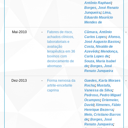
Antônio Raphael
;
Borges, José Renato
Junqueira
;
Lima,
Eduardo Maurício
Mendes de
Mai-2010
-
Fatores de risco,
Câmara, Antônio
-
achados clínicos,
Carlos Lopes
;
Afonso,
laboratoriais e
José Augusto Bastos
;
avaliação
Costa, Nivaldo de
terapêutica em 36
Azevêdo
;
Mendonça,
bovinos com
Carla Lopes de
;
deslocamento de
Souza, Maria Isabel
abomaso
de
;
Borges, José
Renato Junqueira
Dez-2013
-
Forma nervosa da
Guedes, Karla Moraes
-
artrite-encefalite
Rocha
;
Mustafa,
caprina
Vanessa da Silva
;
Pedroso, Pedro Miguel
Ocampos
;
Driemeier,
David
;
Ximenes, Fábio
Henrique Bezerra
;
Melo, Cristiano Barros
de
;
Borges, José
Renato Junqueira
;