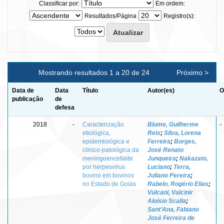
Classificar por:
Em ordem:
Resultados/Página
Registro(s):
Mostrando resultados 1 a 20 de 24
Próximo >
Data de
Data
Título
Autor(es)
O
publicação
de
defesa
2018
-
Caracterização
Blume, Guilherme
-
etiológica,
Reis
;
Silva, Lorena
epidemiológica e
Ferreira
;
Borges,
clínico-patológica da
José Renato
meningoencefalite
Junqueira
;
Nakazato,
por herpesvírus
Luciano
;
Terra,
bovino em bovinos
Juliano Pereira
;
no Estado de Goiás
Rabelo, Rogério Elias
;
Vulcani, Valcinir
Aloísio Scalla
;
Sant’Ana, Fabiano
José Ferreira de