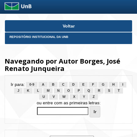
Skip
Voltar
navigation
REPOSITÓRIO INSTITUCIONAL DA UNB
Navegando por Autor Borges, José
Renato Junqueira
Ir para:
0-9
A
B
C
D
E
F
G
H
I
J
K
L
M
N
O
P
Q
R
S
T
U
V
W
X
Y
Z
ou entre com as primeiras letras: