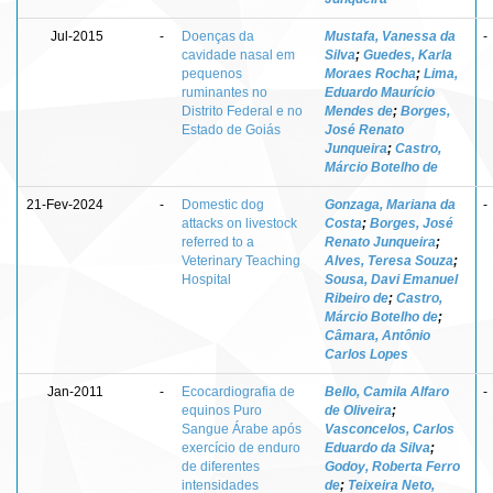
Jul-2015
-
Doenças da
Mustafa, Vanessa da
-
cavidade nasal em
Silva
;
Guedes, Karla
pequenos
Moraes Rocha
;
Lima,
ruminantes no
Eduardo Maurício
Distrito Federal e no
Mendes de
;
Borges,
Estado de Goiás
José Renato
Junqueira
;
Castro,
Márcio Botelho de
21-Fev-2024
-
Domestic dog
Gonzaga, Mariana da
-
attacks on livestock
Costa
;
Borges, José
referred to a
Renato Junqueira
;
Veterinary Teaching
Alves, Teresa Souza
;
Hospital
Sousa, Davi Emanuel
Ribeiro de
;
Castro,
Márcio Botelho de
;
Câmara, Antônio
Carlos Lopes
Jan-2011
-
Ecocardiografia de
Bello, Camila Alfaro
-
equinos Puro
de Oliveira
;
Sangue Árabe após
Vasconcelos, Carlos
exercício de enduro
Eduardo da Silva
;
de diferentes
Godoy, Roberta Ferro
intensidades
de
;
Teixeira Neto,