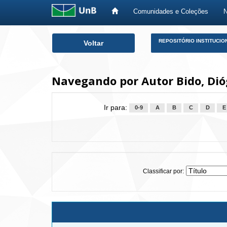
Comunidades e Coleções
Skip
REPOSITÓRIO INSTITUCIO
Voltar
navigation
Navegando por Autor Bido, Dió
Ir para:
0-9
A
B
C
D
E
Classificar por: