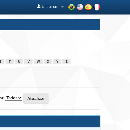
Entrar em:
S
T
U
V
W
X
Y
Z
s):