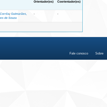
Orientador(es)
Coorientador(es)
 Corrêa
;
Guimarães,
-
-
nes de Souza
Fale conosco
Sobre