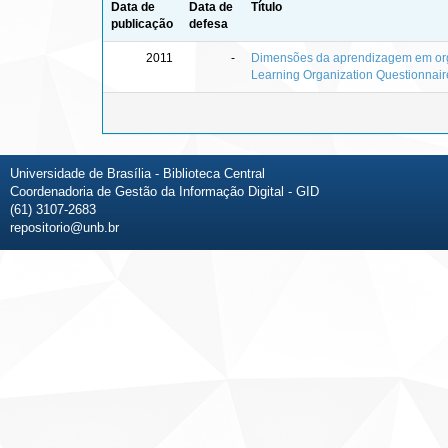
Data de
Data de
Título
publicação
defesa
2011
-
Dimensões da aprendizagem em orga
Learning Organization Questionnair
Universidade de Brasília - Biblioteca Central
Coordenadoria de Gestão da Informação Digital - GID
(61) 3107-2683
repositorio@unb.br