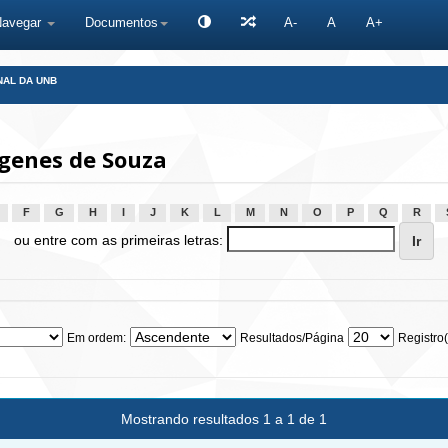
Navegar
Documentos
A-
A
A+
NAL DA UNB
genes de Souza
F
G
H
I
J
K
L
M
N
O
P
Q
R
ou entre com as primeiras letras:
Em ordem:
Resultados/Página
Registro(
Mostrando resultados 1 a 1 de 1