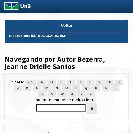
Skip
Voltar
navigation
REPOSITÓRIO INSTITUCIONAL DA UNB
Navegando por Autor Bezerra,
Jeanne Drielle Santos
Ir para:
0-9
A
B
C
D
E
F
G
H
I
J
K
L
M
N
O
P
Q
R
S
T
U
V
W
X
Y
Z
ou entre com as primeiras letras: