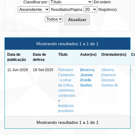
Classificar por:
Em ordem:
Resultados/Página
Registro(s):
Mostrando resultados 1 a 1 de 1
Data de
Data de
Título
Autor(es)
Orientador(es)
Co
publicação
defesa
11-Jun-2026
18-Set-2025
Feliciano
Bezerra,
Oliveira,
-
Centurión
Jeanne
Emerson
: o olhar
Drielle
Dionisio
da crítica,
Santos
Gomes de
caminhos
curatoriais
e
tessituras
possíveis
Mostrando resultados 1 a 1 de 1