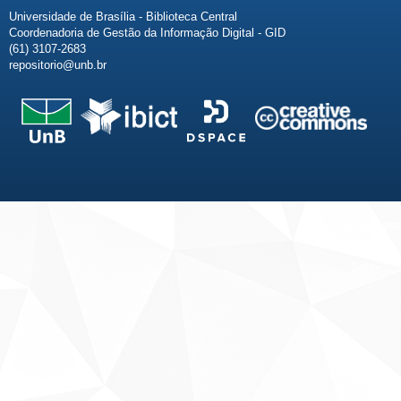
Universidade de Brasília - Biblioteca Central
Coordenadoria de Gestão da Informação Digital - GID
(61) 3107-2683
repositorio@unb.br
Fale conosco
Sobre