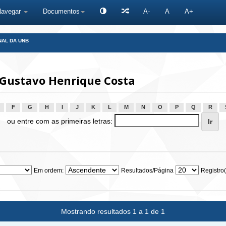
Navegar
Documentos
A-
A
A+
NAL DA UNB
 Gustavo Henrique Costa
F
G
H
I
J
K
L
M
N
O
P
Q
R
ou entre com as primeiras letras:
Em ordem:
Resultados/Página
Registro(
Mostrando resultados 1 a 1 de 1