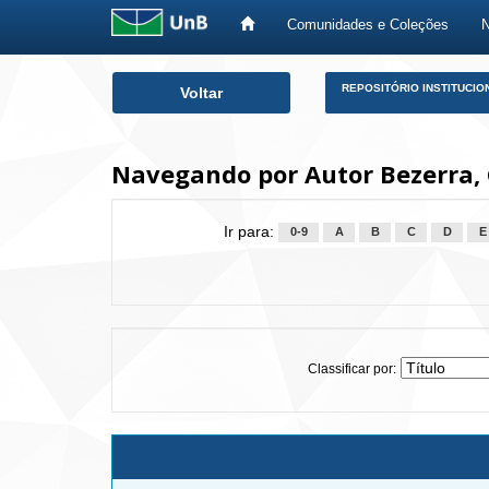
Comunidades e Coleções
Skip
REPOSITÓRIO INSTITUCIO
Voltar
navigation
Navegando por Autor Bezerra,
Ir para:
0-9
A
B
C
D
E
Classificar por: