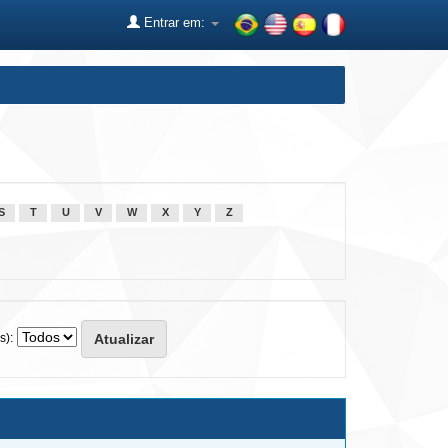
Entrar em:
S
T
U
V
W
X
Y
Z
s):