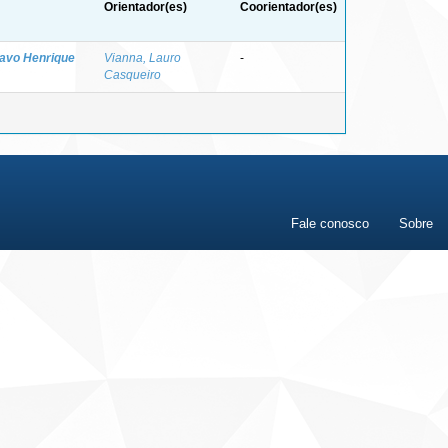
Orientador(es)
Coorientador(es)
tavo Henrique
Vianna, Lauro
-
Casqueiro
Fale conosco
Sobre