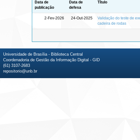
Data de
Data de
Título
publicação
defesa
2-Fev-2026
24-Out-2025
Validação do teste de e
cadeira de rodas
Universidade de Brasília - Biblioteca Central
Coordenadoria de Gestão da Informação Digital - GID
(61) 3107-2683
repositorio@unb.br