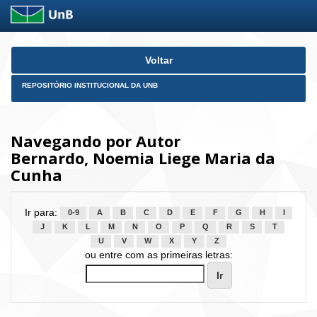
Skip
Voltar
navigation
REPOSITÓRIO INSTITUCIONAL DA UNB
Navegando por Autor
Bernardo, Noemia Liege Maria da
Cunha
Ir para:
0-9
A
B
C
D
E
F
G
H
I
J
K
L
M
N
O
P
Q
R
S
T
U
V
W
X
Y
Z
ou entre com as primeiras letras: