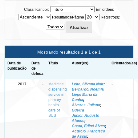
Classificar por:
Em ordem:
Resultados/Página
Registro(s):
Mostrando resultados 1 a 1 de 1
Data de
Data
Título
Autor(es)
Orientador(es)
publicação
de
defesa
2017
-
Medicine
Leite, Silvana Nair
;
-
dispensing
Bernardo, Noemia
service in
Liege Maria da
primary
Cunha
;
health
Álvares, Juliana
;
care of
Guerra
SUS
Junior, Augusto
Afonso
;
Costa, Ediná Alves
;
Acurcio, Francisco
de Assis
;