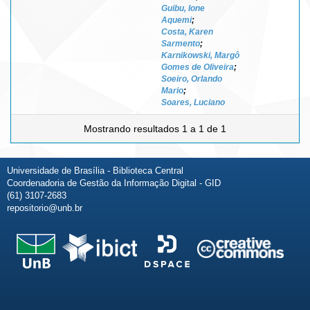
Guibu, Ione
Aquemi
;
Costa, Karen
Sarmento
;
Karnikowski, Margô
Gomes de Oliveira
;
Soeiro, Orlando
Mario
;
Soares, Luciano
Mostrando resultados 1 a 1 de 1
Universidade de Brasília - Biblioteca Central
Coordenadoria de Gestão da Informação Digital - GID
(61) 3107-2683
repositorio@unb.br