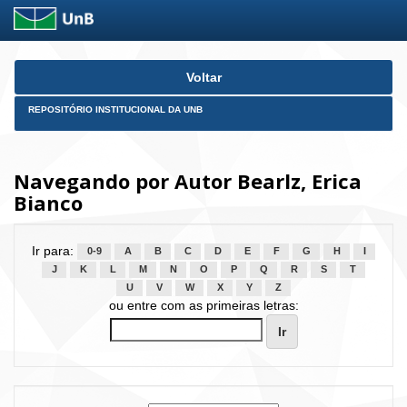
Skip
Voltar
navigation
REPOSITÓRIO INSTITUCIONAL DA UNB
Navegando por Autor Bearlz, Erica
Bianco
Ir para:
0-9
A
B
C
D
E
F
G
H
I
J
K
L
M
N
O
P
Q
R
S
T
U
V
W
X
Y
Z
ou entre com as primeiras letras: