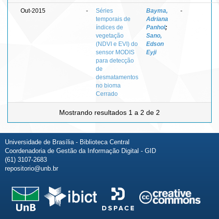
Out-2015
-
Séries
Bayma,
-
temporais de
Adriana
índices de
Panhol
;
vegetação
Sano,
(NDVI e EVI) do
Edson
sensor MODIS
Eyji
para detecção
de
desmatamentos
no bioma
Cerrado
Mostrando resultados 1 a 2 de 2
Universidade de Brasília - Biblioteca Central
Coordenadoria de Gestão da Informação Digital - GID
(61) 3107-2683
repositorio@unb.br