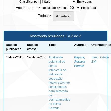
Classificar por:
Em ordem:
Resultados/Página
Registro(s):
Mostrando resultados 1 a 2 de 2
Data de
Data de
Título
Autor(es)
Orientador(es
publicação
defesa
11-Mai-2015
27-Mar-2015
Análise do
Bayma,
Sano, Edson
potencial de
Adriana
Eyji
séries
Panhol
temporais de
índices de
vegetação
(NDVI e EVI) do
sensor modis
para detecção
de
desmatamentos
no bioma
Cerrado