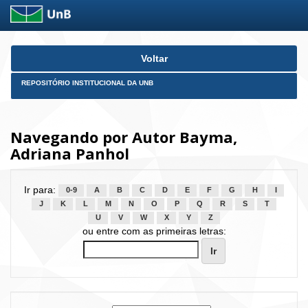
Skip
Voltar
navigation
REPOSITÓRIO INSTITUCIONAL DA UNB
Navegando por Autor Bayma,
Adriana Panhol
Ir para:
0-9
A
B
C
D
E
F
G
H
I
J
K
L
M
N
O
P
Q
R
S
T
U
V
W
X
Y
Z
ou entre com as primeiras letras: