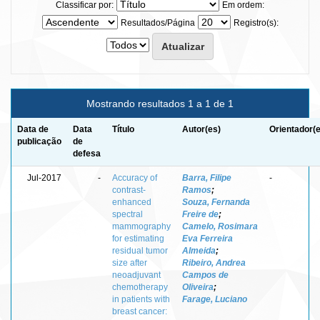
Classificar por:
Em ordem:
Resultados/Página
Registro(s):
Mostrando resultados 1 a 1 de 1
Data de
Data
Título
Autor(es)
Orientador(
publicação
de
defesa
Jul-2017
-
Accuracy of
Barra, Filipe
-
contrast-
Ramos
;
enhanced
Souza, Fernanda
spectral
Freire de
;
mammography
Camelo, Rosimara
for estimating
Eva Ferreira
residual tumor
Almeida
;
size after
Ribeiro, Andrea
neoadjuvant
Campos de
chemotherapy
Oliveira
;
in patients with
Farage, Luciano
breast cancer: