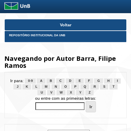
Skip
Voltar
navigation
REPOSITÓRIO INSTITUCIONAL DA UNB
Navegando por Autor Barra, Filipe
Ramos
Ir para:
0-9
A
B
C
D
E
F
G
H
I
J
K
L
M
N
O
P
Q
R
S
T
U
V
W
X
Y
Z
ou entre com as primeiras letras: