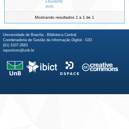
a feasibility
study
Mostrando resultados 1 a 1 de 1
Universidade de Brasília - Biblioteca Central
Coordenadoria de Gestão da Informação Digital - GID
(61) 3107-2683
repositorio@unb.br
Fale conosco
Sobre