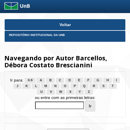
Skip
Voltar
navigation
REPOSITÓRIO INSTITUCIONAL DA UNB
Navegando por Autor Barcellos,
Débora Costato Brescianini
Ir para:
0-9
A
B
C
D
E
F
G
H
I
J
K
L
M
N
O
P
Q
R
S
T
U
V
W
X
Y
Z
ou entre com as primeiras letras: