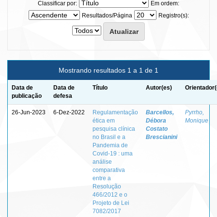
Classificar por:
Em ordem:
Resultados/Página
Registro(s):
Mostrando resultados 1 a 1 de 1
Data de
Data de
Título
Autor(es)
Orientador(
publicação
defesa
26-Jun-2023
6-Dez-2022
Regulamentação
Barcellos,
Pyrrho,
ética em
Débora
Monique
pesquisa clínica
Costato
no Brasil e a
Brescianini
Pandemia de
Covid-19 : uma
análise
comparativa
entre a
Resolução
466/2012 e o
Projeto de Lei
7082/2017