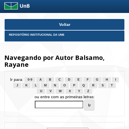
Skip
Voltar
navigation
REPOSITÓRIO INSTITUCIONAL DA UNB
Navegando por Autor Balsamo,
Rayane
Ir para:
0-9
A
B
C
D
E
F
G
H
I
J
K
L
M
N
O
P
Q
R
S
T
U
V
W
X
Y
Z
ou entre com as primeiras letras: