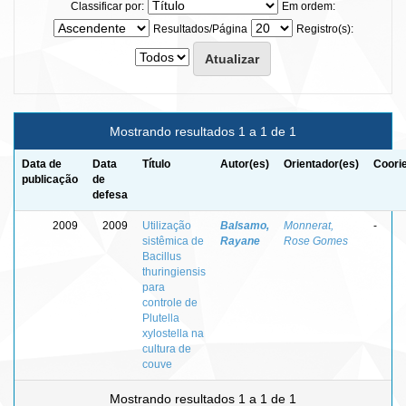
Classificar por:
Em ordem:
Resultados/Página
Registro(s):
Mostrando resultados 1 a 1 de 1
Data de
Data
Título
Autor(es)
Orientador(es)
Coori
publicação
de
defesa
2009
2009
Utilização
Balsamo,
Monnerat,
-
sistêmica de
Rayane
Rose Gomes
Bacillus
thuringiensis
para
controle de
Plutella
xylostella na
cultura de
couve
Mostrando resultados 1 a 1 de 1