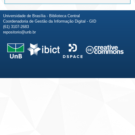
Universidade de Brasília - Biblioteca Central
Coordenadoria de Gestão da Informação Digital - GID
(61) 3107-2683
repositorio@unb.br
Fale conosco
Sobre