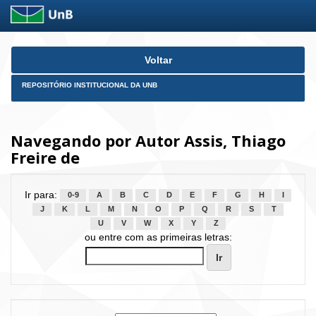
Skip
Voltar
navigation
REPOSITÓRIO INSTITUCIONAL DA UNB
Navegando por Autor Assis, Thiago
Freire de
Ir para:
0-9
A
B
C
D
E
F
G
H
I
J
K
L
M
N
O
P
Q
R
S
T
U
V
W
X
Y
Z
ou entre com as primeiras letras: