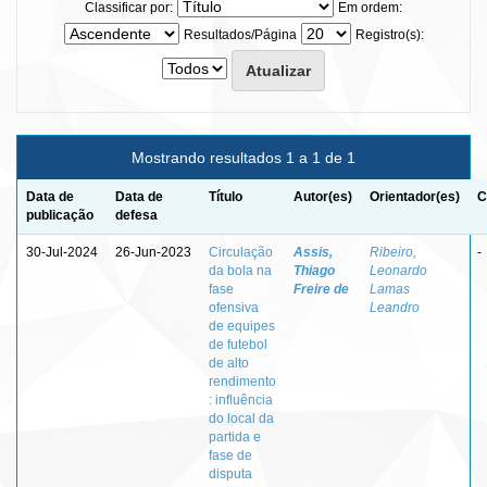
Classificar por:
Em ordem:
Resultados/Página
Registro(s):
Mostrando resultados 1 a 1 de 1
Data de
Data de
Título
Autor(es)
Orientador(es)
C
publicação
defesa
30-Jul-2024
26-Jun-2023
Circulação
Assis,
Ribeiro,
-
da bola na
Thiago
Leonardo
fase
Freire de
Lamas
ofensiva
Leandro
de equipes
de futebol
de alto
rendimento
: influência
do local da
partida e
fase de
disputa