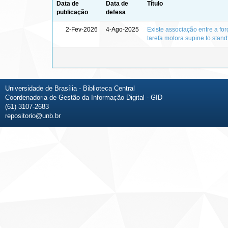
Data de
Data de
Título
publicação
defesa
2-Fev-2026
4-Ago-2025
Existe associação entre a f
tarefa motora supine to stan
Universidade de Brasília - Biblioteca Central
Coordenadoria de Gestão da Informação Digital - GID
(61) 3107-2683
repositorio@unb.br