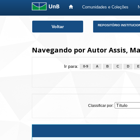
Comunidades e Coleções
Skip
REPOSITÓRIO INSTITUCIO
Voltar
navigation
Navegando por Autor Assis, M
Ir para:
0-9
A
B
C
D
E
Classificar por: