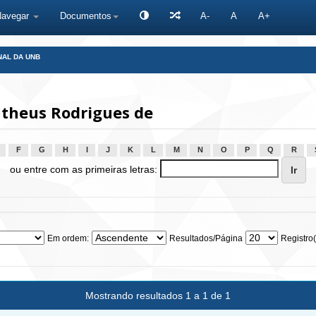
Navegar
Documentos
A-
A
A+
NAL DA UNB
atheus Rodrigues de
F
G
H
I
J
K
L
M
N
O
P
Q
R
ou entre com as primeiras letras:
Em ordem:
Resultados/Página
Registro(
Mostrando resultados 1 a 1 de 1