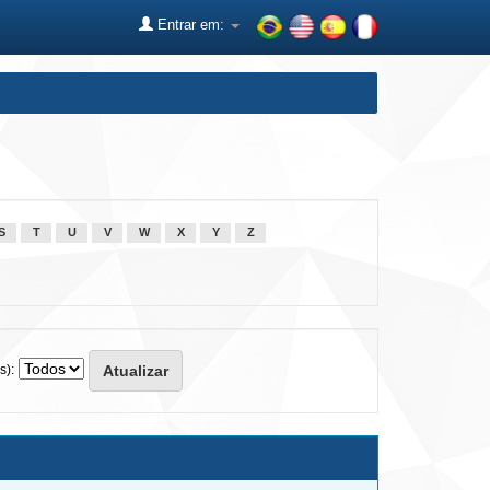
Entrar em:
S
T
U
V
W
X
Y
Z
s):