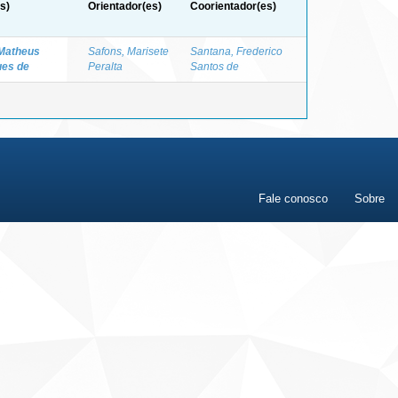
s)
Orientador(es)
Coorientador(es)
 Matheus
Safons, Marisete
Santana, Frederico
ues de
Peralta
Santos de
Fale conosco
Sobre