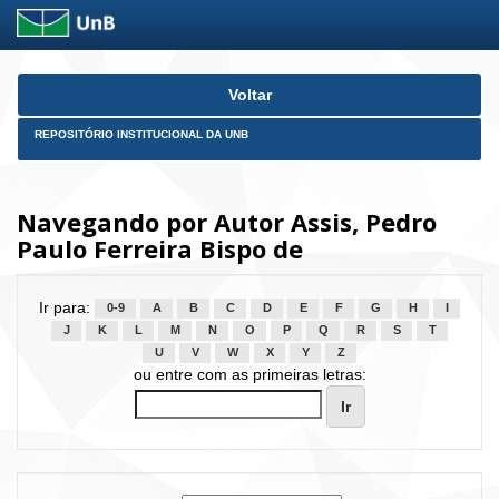
Skip
Voltar
navigation
REPOSITÓRIO INSTITUCIONAL DA UNB
Navegando por Autor Assis, Pedro
Paulo Ferreira Bispo de
Ir para:
0-9
A
B
C
D
E
F
G
H
I
J
K
L
M
N
O
P
Q
R
S
T
U
V
W
X
Y
Z
ou entre com as primeiras letras: