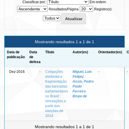
Classificar por:
Em ordem:
Resultados/Página
Registro(s):
Mostrando resultados 1 a 1 de 1
Data de
Data
Título
Autor(es)
Orientador(es)
C
publicação
de
defesa
Dez-2016
-
Coligações
Miguel, Luis
-
-
eleitorais e
Felipe
;
fragmentação
Assis, Pedro
das bancadas
Paulo
parlamentares
Ferreira
no Brasil :
Bispo de
simulações a
partir das
eleições de
2014
Mostrando resultados 1 a 1 de 1