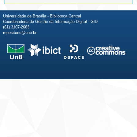
Universidade de Brasília - Biblioteca Central
Coordenadoria de Gestão da Informação Digital - GID
(61) 3107-2683
repositorio@unb.br
Fale conosco
Sobre