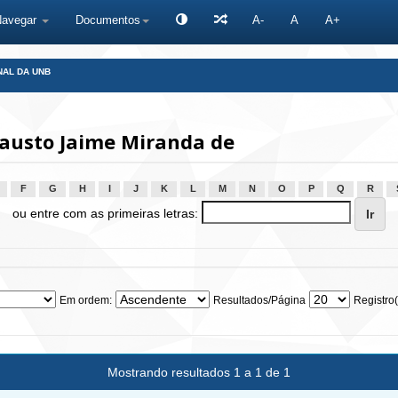
Navegar
Documentos
A-
A
A+
NAL DA UNB
Fausto Jaime Miranda de
F
G
H
I
J
K
L
M
N
O
P
Q
R
ou entre com as primeiras letras:
Em ordem:
Resultados/Página
Registro(
Mostrando resultados 1 a 1 de 1