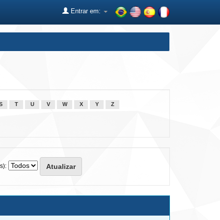
Entrar em:
S
T
U
V
W
X
Y
Z
s):