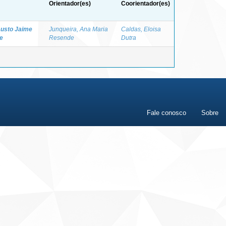
Orientador(es)
Coorientador(es)
austo Jaime
Junqueira, Ana Maria
Caldas, Eloisa
e
Resende
Dutra
Fale conosco
Sobre