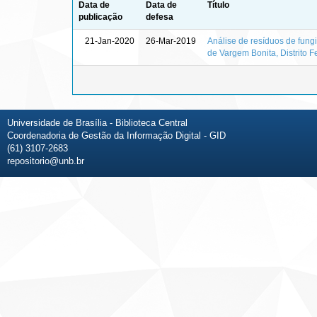
Data de
Data de
Título
publicação
defesa
21-Jan-2020
26-Mar-2019
Análise de resíduos de fung
de Vargem Bonita, Distrito F
Universidade de Brasília - Biblioteca Central
Coordenadoria de Gestão da Informação Digital - GID
(61) 3107-2683
repositorio@unb.br