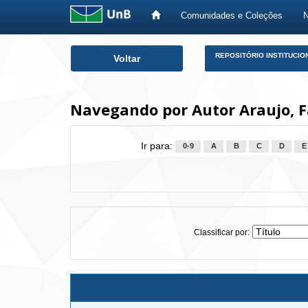
Comunidades e Coleções
Skip
REPOSITÓRIO INSTITUCIO
Voltar
navigation
Navegando por Autor Araujo, 
Ir para:
0-9
A
B
C
D
E
Classificar por: