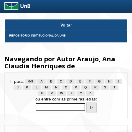
Skip
Voltar
navigation
REPOSITÓRIO INSTITUCIONAL DA UNB
Navegando por Autor Araujo, Ana
Claudia Henriques de
Ir para:
0-9
A
B
C
D
E
F
G
H
I
J
K
L
M
N
O
P
Q
R
S
T
U
V
W
X
Y
Z
ou entre com as primeiras letras: