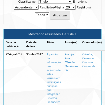
Classificar por:
Em ordem:
Resultados/Página
Registro(s):
Mostrando resultados 1 a 1 de 1
Data de
Data de
Título
Autor(es)
Orientador(es)
publicação
defesa
22-Ago-2017
30-Mar-2017
A gestão
Araujo,
Oliveira,
da
Ana
Emerson
informação
Claudia
Dionisio
nos
Henriques
Gomes de
acervos de
de
artes
visuais em
instituições
públicas
que
integram o
Sistema
Financeiro