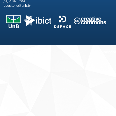
(61) 3107-2683
repositorio@unb.br
Fale conosco
Sobre