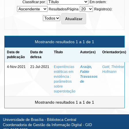
Classificar por:
Em ordem:
Resultados/Página
Registro(s):
Mostrando resultados 1 a 1 de 1
Data de
Data de
Título
Autor(es)
Orientador(es)
publicação
defesa
4-Nov-2021
21-Jul-2021
Experiências
Araújo,
Gatti, Thérèse
estéticas em
Fabio
Hofmann
evidência :
Travassos
parâmetros
de
sobre
superdotação
Mostrando resultados 1 a 1 de 1
Universidade de Brasília - Biblioteca Central
Coordenadoria de Gestão da Informação Digital - GID