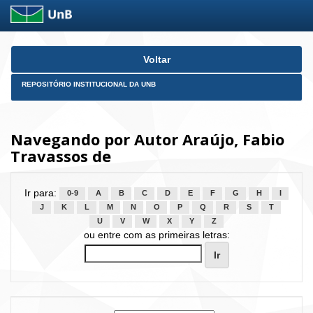
Skip
Voltar
navigation
REPOSITÓRIO INSTITUCIONAL DA UNB
Navegando por Autor Araújo, Fabio
Travassos de
Ir para:
0-9
A
B
C
D
E
F
G
H
I
J
K
L
M
N
O
P
Q
R
S
T
U
V
W
X
Y
Z
ou entre com as primeiras letras: