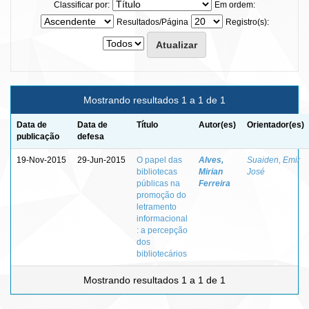
Classificar por:
Em ordem:
Resultados/Página
Registro(s):
Mostrando resultados 1 a 1 de 1
Data de
Data de
Título
Autor(es)
Orientador(es)
publicação
defesa
19-Nov-2015
29-Jun-2015
O papel das
Alves,
Suaiden, Emir
bibliotecas
Mirian
José
públicas na
Ferreira
promoção do
letramento
informacional
: a percepção
dos
bibliotecários
Mostrando resultados 1 a 1 de 1