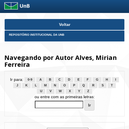
Skip
Voltar
navigation
REPOSITÓRIO INSTITUCIONAL DA UNB
Navegando por Autor Alves, Mirian
Ferreira
Ir para:
0-9
A
B
C
D
E
F
G
H
I
J
K
L
M
N
O
P
Q
R
S
T
U
V
W
X
Y
Z
ou entre com as primeiras letras: