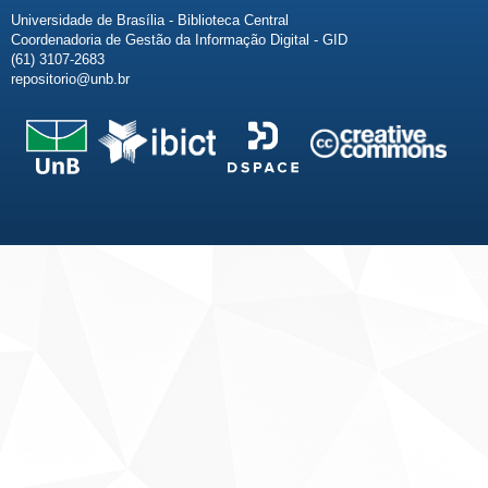
Universidade de Brasília - Biblioteca Central
Coordenadoria de Gestão da Informação Digital - GID
(61) 3107-2683
repositorio@unb.br
Fale conosco
Sobre