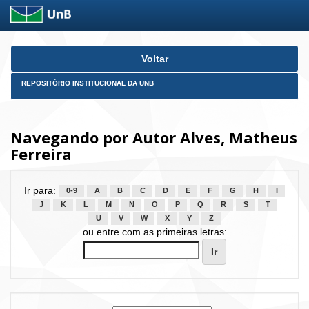
Skip
Voltar
navigation
REPOSITÓRIO INSTITUCIONAL DA UNB
Navegando por Autor Alves, Matheus
Ferreira
Ir para:
0-9
A
B
C
D
E
F
G
H
I
J
K
L
M
N
O
P
Q
R
S
T
U
V
W
X
Y
Z
ou entre com as primeiras letras: