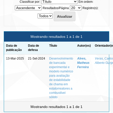
Classificar por:
Em ordem:
Resultados/Página
Registro(s):
Mostrando resultados 1 a 1 de 1
Data de
Data de
Título
Autor(es)
Orientador(e
publicação
defesa
13-Mar-2025
21-Set-2024
Desenvolvimento
Alves,
Veras, Carlo
de bancada
Matheus
Alberto Gurg
experimental e
Ferreira
modelo numérico
para avaliação
de estabilidade
de chama em
estatorreatores a
combustível
sólido
Mostrando resultados 1 a 1 de 1