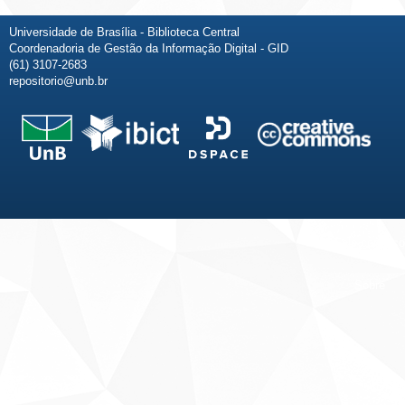
Universidade de Brasília - Biblioteca Central
Coordenadoria de Gestão da Informação Digital - GID
(61) 3107-2683
repositorio@unb.br
Fale conosco
Sobre