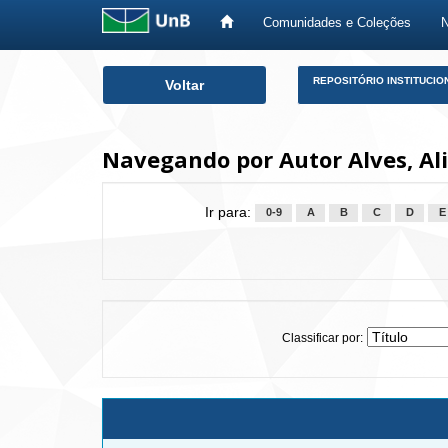
Comunidades e Coleções
Skip
REPOSITÓRIO INSTITUCIO
Voltar
navigation
Navegando por Autor Alves, Ali
Ir para:
0-9
A
B
C
D
E
Classificar por: