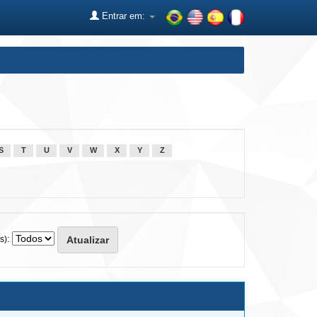
Entrar em:
S
T
U
V
W
X
Y
Z
s):