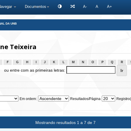
Navegar
Documentos
A-
A
A+
NAL DA UNB
ne Teixeira
F
G
H
I
J
K
L
M
N
O
P
Q
R
ou entre com as primeiras letras:
Em ordem:
Resultados/Página
Registro(
Mostrando resultados 1 a 7 de 7