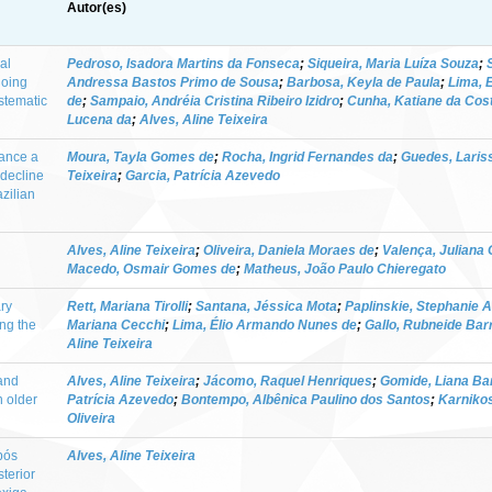
Autor(es)
al
Pedroso, Isadora Martins da Fonseca
;
Siqueira, Maria Luíza Souza
;
going
Andressa Bastos Primo de Sousa
;
Barbosa, Keyla de Paula
;
Lima, 
stematic
de
;
Sampaio, Andréia Cristina Ribeiro Izidro
;
Cunha, Katiane da Cos
Lucena da
;
Alves, Aline Teixeira
mance a
Moura, Tayla Gomes de
;
Rocha, Ingrid Fernandes da
;
Guedes, Lariss
 decline
Teixeira
;
Garcia, Patrícia Azevedo
azilian
Alves, Aline Teixeira
;
Oliveira, Daniela Moraes de
;
Valença, Juliana
Macedo, Osmair Gomes de
;
Matheus, João Paulo Chieregato
ry
Rett, Mariana Tirolli
;
Santana, Jéssica Mota
;
Paplinskie, Stephanie 
ing the
Mariana Cecchi
;
Lima, Élio Armando Nunes de
;
Gallo, Rubneide Barr
Aline Teixeira
and
Alves, Aline Teixeira
;
Jácomo, Raquel Henriques
;
Gomide, Liana Ba
n older
Patrícia Azevedo
;
Bontempo, Albênica Paulino dos Santos
;
Karniko
Oliveira
pós
Alves, Aline Teixeira
terior