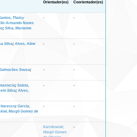
Orientador(es)
Coorientador(es)
Santos, Thaísy
-
-
Elio Armando Nunes
ta
;
Silva, Marianne
a Silva
;
Alves, Aline
-
-
 Guimarães Sousa
;
-
-
Anastacia
;
Salata,
-
-
eto Silva
;
Alves,
rbaresco
;
Garcia,
-
-
skwi, Margô Gomes de
Karnikowski,
-
Margô Gomes