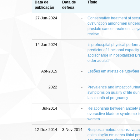
Data de
Data de
Título
publicação
defesa
27-Jun-2024
-
Conservative treatment of sexu
dysfunction amongmen under
prostate cancer treatment: a sy
review
14-Jan-2024
-
Is prehospital physical perfor
predictor of functional capacity
at discharge in hospitalized Br
older adults?
Abr-2015
-
Lesões em atletas de futevôlei
2022
-
Prevalence and impact of urina
symptoms on quality of life dur
last month of pregnancy
Jul-2014
-
Relationship between anxiety 
overactive bladder syndrome i
women
12-Dez-2014
3-Nov-2014
Resposta motora e sensitiva a
estimulação em nervo tibial pos