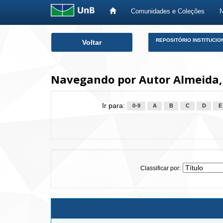
Comunidades e Coleções
Skip
REPOSITÓRIO INSTITUCIO
Voltar
navigation
Navegando por Autor Almeida, 
Ir para:
0-9
A
B
C
D
E
Classificar por: