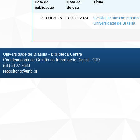
Data de
Data de
Título
publicação
defesa
29-Out-2025
31-Out-2024
Gestão de ativo de proprie
Universidade de Brasília
Universidade de Brasília - Biblioteca Central
Coordenadoria de Gestão da Informação Digital - GID
(61) 3107-2683
repositorio@unb.br