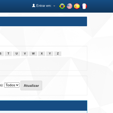
Entrar em:
S
T
U
V
W
X
Y
Z
s):