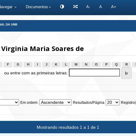
Navegar
Documentos
A-
A
A+
NAL DA UNB
Virginia Maria Soares de
F
G
H
I
J
K
L
M
N
O
P
Q
R
ou entre com as primeiras letras:
Em ordem:
Resultados/Página
Registro(
Mostrando resultados 1 a 1 de 1