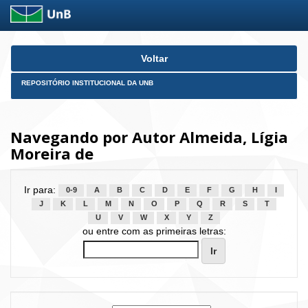
Skip
Voltar
navigation
REPOSITÓRIO INSTITUCIONAL DA UNB
Navegando por Autor Almeida, Lígia
Moreira de
Ir para:
0-9
A
B
C
D
E
F
G
H
I
J
K
L
M
N
O
P
Q
R
S
T
U
V
W
X
Y
Z
ou entre com as primeiras letras: