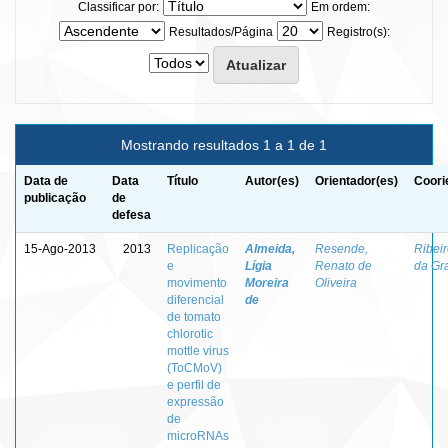
Classificar por:
Em ordem:
Resultados/Página
Registro(s):
Mostrando resultados 1 a 1 de 1
Data de
Data
Título
Autor(es)
Orientador(es)
Coori
publicação
de
defesa
15-Ago-2013
2013
Replicação
Almeida,
Resende,
Ribei
e
Lígia
Renato de
da Gr
movimento
Moreira
Oliveira
diferencial
de
de tomato
chlorotic
mottle virus
(ToCMoV)
e perfil de
expressão
de
microRNAs