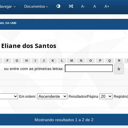
Navegar
Documentos
A-
A
A+
NAL DA UNB
Eliane dos Santos
F
G
H
I
J
K
L
M
N
O
P
Q
R
ou entre com as primeiras letras:
Em ordem:
Resultados/Página
Registro(
Mostrando resultados 1 a 2 de 2