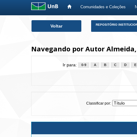
Comunidades e Coleções
Skip
REPOSITÓRIO INSTITUCIO
Voltar
navigation
Navegando por Autor Almeida, 
Ir para:
0-9
A
B
C
D
E
Classificar por: