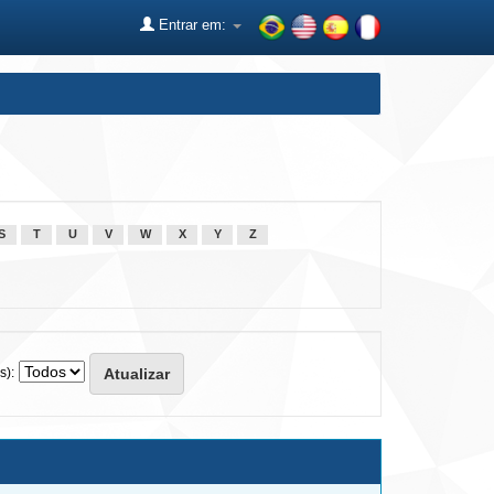
Entrar em:
S
T
U
V
W
X
Y
Z
s):