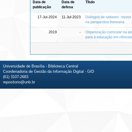
Data de
Data de
Título
publicação
defesa
17-Jul-2024
11-Jul-2023
Diálogos de saberes : novos
na perspectiva freireana
2019
-
Organização curricular na pe
para a educação em ciência
Universidade de Brasília - Biblioteca Central
Coordenadoria de Gestão da Informação Digital - GID
(61) 3107-2683
repositorio@unb.br