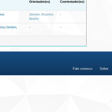
Orientador(es)
Coorientador(es)
ntos
Strieder, Roseline
-
Beatriz
ntos
;
Gehlen,
-
-
Fale conosco
Sobre