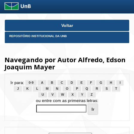
Skip
Voltar
navigation
REPOSITÓRIO INSTITUCIONAL DA UNB
Navegando por Autor Alfredo, Edson
Joaquim Mayer
Ir para:
0-9
A
B
C
D
E
F
G
H
I
J
K
L
M
N
O
P
Q
R
S
T
U
V
W
X
Y
Z
ou entre com as primeiras letras: