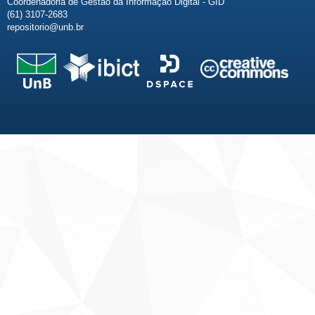
Coordenadoria de Gestão da Informação Digital - GID
(61) 3107-2683
repositorio@unb.br
Fale conosco
Sobre