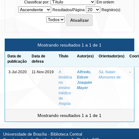
Classificar por:
Em ordem:
Resultados/Página
Registro(s):
Mostrando resultados 1 a 1 de 1
Data de
Data de
Título
Autor(es)
Orientador(es)
Coori
publicação
defesa
3-Jul-2020
11-Nov-2019
A
Alfredo,
Sá, Natan
-
bioética
Edson
Monsores de
no
Joaquim
ensino
Mayer
médico
de
Angola
Mostrando resultados 1 a 1 de 1
Universidade de Brasília - Biblioteca Central