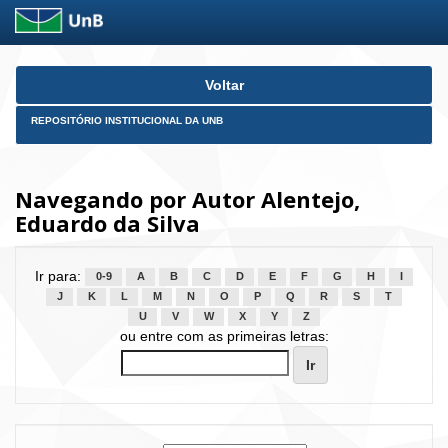
Skip
Voltar
navigation
REPOSITÓRIO INSTITUCIONAL DA UNB
Navegando por Autor Alentejo,
Eduardo da Silva
Ir para:
0-9
A
B
C
D
E
F
G
H
I
J
K
L
M
N
O
P
Q
R
S
T
U
V
W
X
Y
Z
ou entre com as primeiras letras: