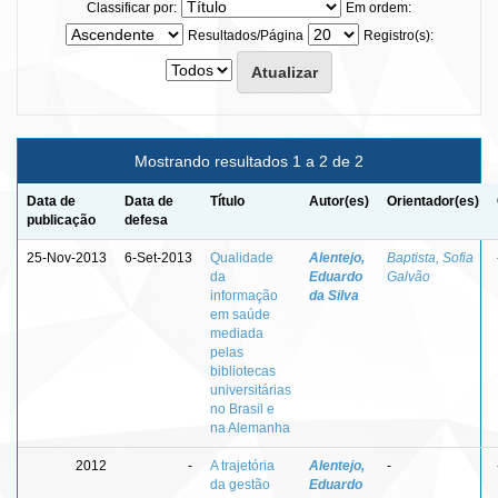
Classificar por:
Em ordem:
Resultados/Página
Registro(s):
Mostrando resultados 1 a 2 de 2
Data de
Data de
Título
Autor(es)
Orientador(es)
publicação
defesa
25-Nov-2013
6-Set-2013
Qualidade
Alentejo,
Baptista, Sofia
da
Eduardo
Galvão
informação
da Silva
em saúde
mediada
pelas
bibliotecas
universitárias
no Brasil e
na Alemanha
2012
-
A trajetória
Alentejo,
-
da gestão
Eduardo