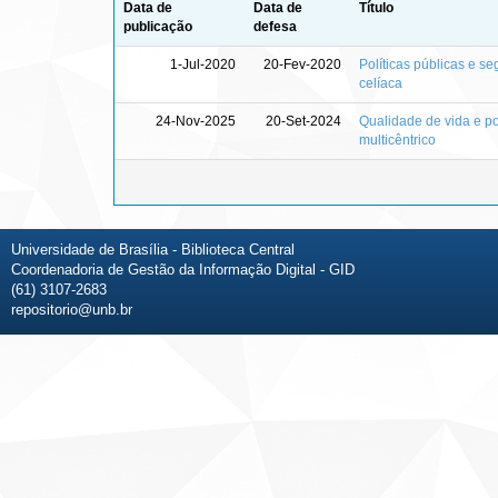
Data de
Data de
Título
publicação
defesa
1-Jul-2020
20-Fev-2020
Políticas públicas e s
celíaca
24-Nov-2025
20-Set-2024
Qualidade de vida e po
multicêntrico
Universidade de Brasília - Biblioteca Central
Coordenadoria de Gestão da Informação Digital - GID
(61) 3107-2683
repositorio@unb.br