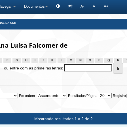
Navegar
Documentos
A-
A
A+
NAL DA UNB
na Luísa Falcomer de
F
G
H
I
J
K
L
M
N
O
P
Q
R
ou entre com as primeiras letras:
Em ordem:
Resultados/Página
Registro(
Mostrando resultados 1 a 2 de 2