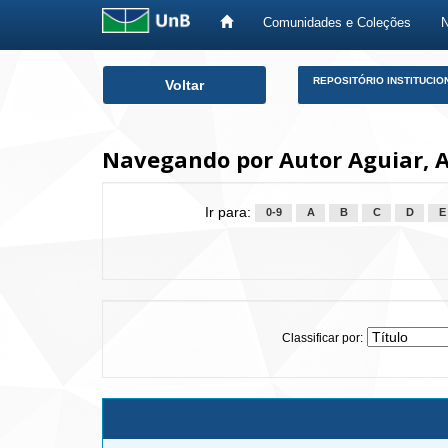
Comunidades e Coleções
Skip
REPOSITÓRIO INSTITUCIO
Voltar
navigation
Navegando por Autor Aguiar, A
Ir para:
0-9
A
B
C
D
E
Classificar por: