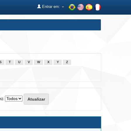
Entrar em:
S
T
U
V
W
X
Y
Z
s):