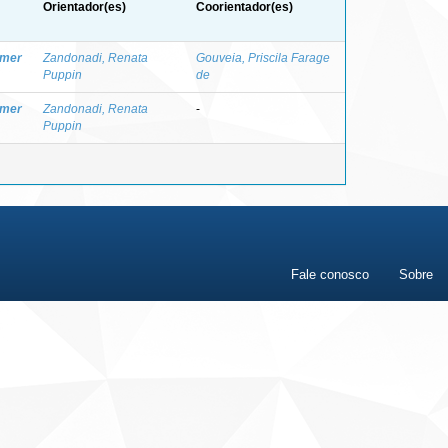
Orientador(es)
Coorientador(es)
omer
Zandonadi, Renata
Gouveia, Priscila Farage
Puppin
de
omer
Zandonadi, Renata
-
Puppin
Fale conosco
Sobre