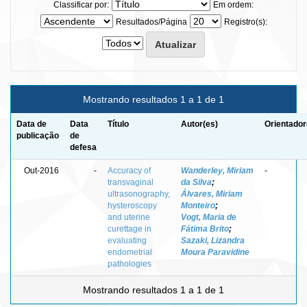
Classificar por:
Em ordem:
Resultados/Página
Registro(s):
Mostrando resultados 1 a 1 de 1
Data de
Data
Título
Autor(es)
Orientador
publicação
de
defesa
Out-2016
-
Accuracy of
Wanderley, Miriam
-
transvaginal
da Silva
;
ultrasonography,
Álvares, Miriam
hysteroscopy
Monteiro
;
and uterine
Vogt, Maria de
curettage in
Fátima Brito
;
evaluating
Sazaki, Lizandra
endometrial
Moura Paravidine
pathologies
Mostrando resultados 1 a 1 de 1