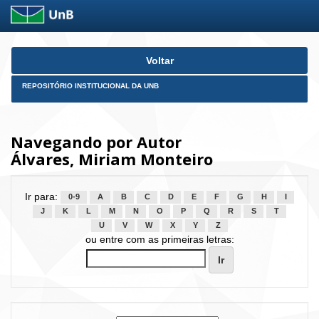
Skip
Voltar
navigation
REPOSITÓRIO INSTITUCIONAL DA UNB
Navegando por Autor
Álvares, Miriam Monteiro
Ir para:
0-9
A
B
C
D
E
F
G
H
I
J
K
L
M
N
O
P
Q
R
S
T
U
V
W
X
Y
Z
ou entre com as primeiras letras: