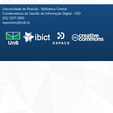
Universidade de Brasília - Biblioteca Central
Coordenadoria de Gestão da Informação Digital - GID
(61) 3107-2683
repositorio@unb.br
Fale conosco
Sobre