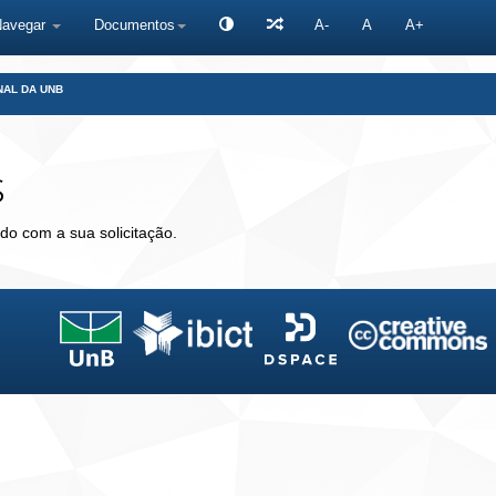
Navegar
Documentos
A-
A
A+
NAL DA UNB
s
do com a sua solicitação.